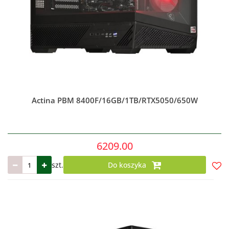
Actina PBM 8400F/16GB/1TB/RTX5050/650W
6209.00
szt.
Do koszyka
Do
prze