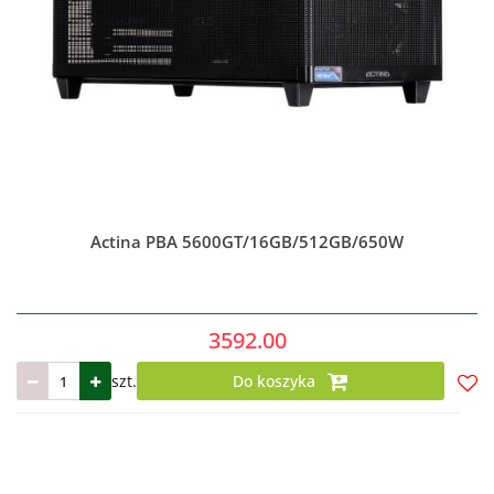
Actina PBA 5600GT/16GB/512GB/650W
3592.00
szt.
Do koszyka
Do
prze