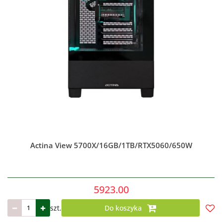
Actina View 5700X/16GB/1TB/RTX5060/650W
5923.00
szt.
Do koszyka
Do