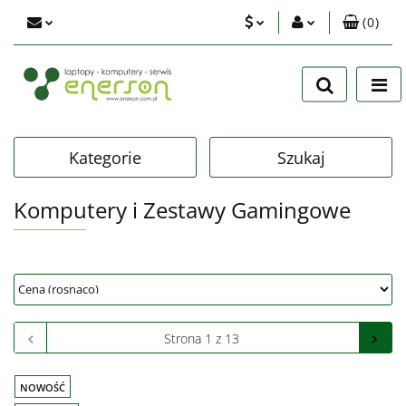
(
0
)
PLN
Zaloguj się
Zarejestruj się
EUR
Dodaj zgłoszenie
USD
Zgody cookies
Kategorie
Szukaj
Komputery i Zestawy Gamingowe
NOWOŚĆ