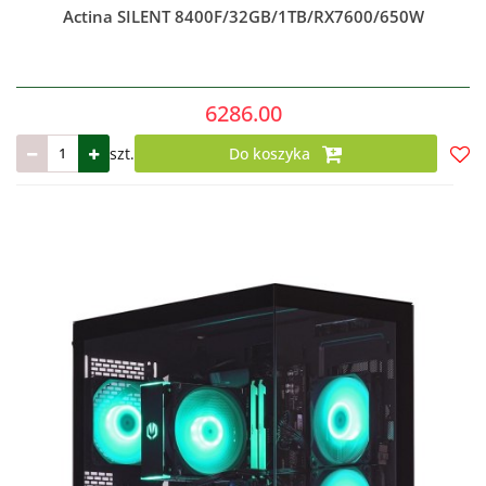
Actina SILENT 8400F/32GB/1TB/RX7600/650W
6286.00
szt.
Do koszyka
Do
prze