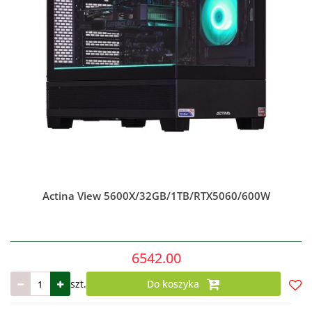
Actina View 5600X/32GB/1TB/RTX5060/600W
6542.00
szt.
Do koszyka
Do