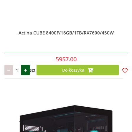
Actina CUBE 8400F/16GB/1TB/RX7600/450W
5957.00
szt.
Do koszyka
Do
prze