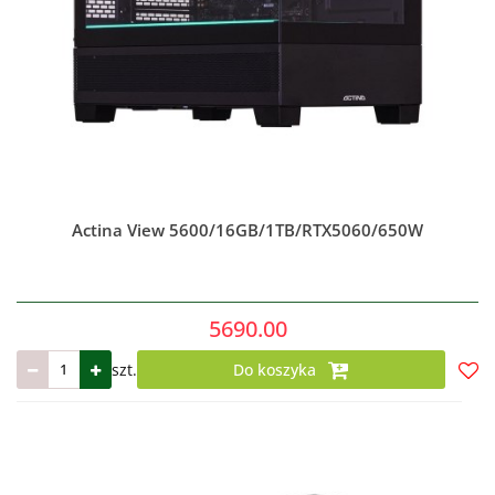
Actina View 5600/16GB/1TB/RTX5060/650W
5690.00
szt.
Do koszyka
Do
prze