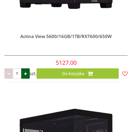
Actina View 5600/16GB/1TB/RX7600/650W
5127.00
szt.
Do koszyka
Do
prze