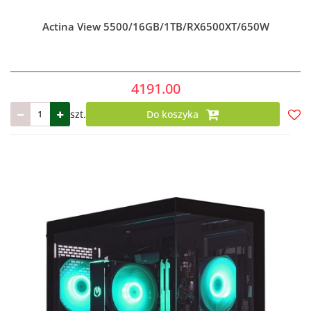
Actina View 5500/16GB/1TB/RX6500XT/650W
4191.00
szt.
Do koszyka
Do
prze