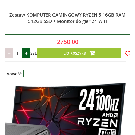
Zestaw KOMPUTER GAMINGOWY RYZEN 5 16GB RAM
512GB SSD + Monitor do gier 24 WiFi
2750.00
szt.
Do koszyka
Do
prze
NOWOŚĆ