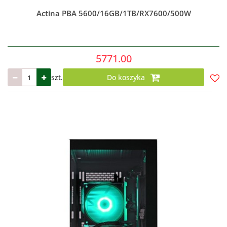
Actina PBA 5600/16GB/1TB/RX7600/500W
5771.00
szt.
Do koszyka
Do
prze