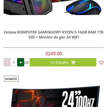
Zestaw KOMPUTER GAMINGOWY RYZEN 5 16GB RAM 1TB
SSD + Monitor do gier 24 WiFi
3249.00
szt.
Do koszyka
Do
prze
NOWOŚĆ