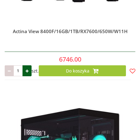
Actina View 8400F/16GB/1TB/RX7600/650W/W11H
6746.00
szt.
Do koszyka
Do
prze