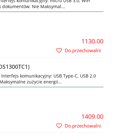
nterfejs komunikacyjny: micro USB 3.0, WiFi
ik dokumentów: Nie Maksymal...
1130.00
Do przechowalni
ADS1300TC1)
 Interfejs komunikacyjny: USB Type-C, USB 2.0
aksymalne zużycie energii...
1409.00
Do przechowalni