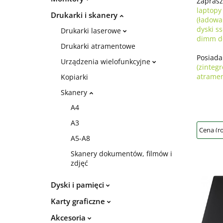
Zaprasz
laptopy
Drukarki i skanery
(ładowa
dyski s
Drukarki laserowe
dimm d
Drukarki atramentowe
Posiad
Urządzenia wielofunkcyjne
(zinteg
atrame
Kopiarki
Skanery
A4
A3
A5-A8
Skanery dokumentów, filmów i
zdjęć
Dyski i pamięci
Karty graficzne
Akcesoria