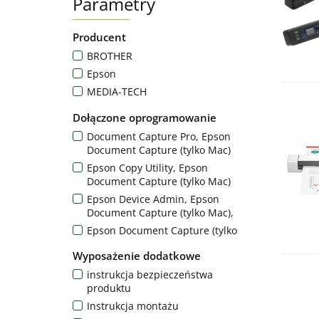
Parametry
Producent
BROTHER
Epson
MEDIA-TECH
Dołączone oprogramowanie
Document Capture Pro, Epson
Document Capture (tylko Mac)
Epson Copy Utility, Epson
Document Capture (tylko Mac)
Epson Device Admin, Epson
Document Capture (tylko Mac),
Epson Document Capture (tylko
Mac), Epson Document Capture Pro
Wyposażenie dodatkowe
Epson Document Capture Pro,
instrukcja bezpieczeństwa
Epson Document Capture Pro
produktu
Server (bezpłatne),
Instrukcja montażu
Epson Document Capture Pro,