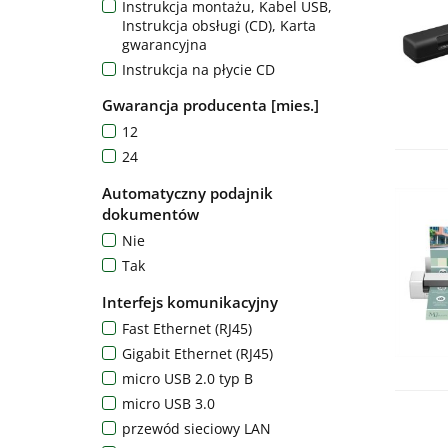
Epson Easy Photo Scan, Epson
Instrukcja montażu, Kabel USB,
ScanSmart
Instrukcja obsługi (CD), Karta
gwarancyjna
Epson Event Manager, Epson Scan
2, Interfejs przeglądarki
Instrukcja na płycie CD
Epson Scan 2
instrukcja szybkiej instalacji,
Gwarancja producenta [mies.]
instrukcja bezpieczeństwa
Epson Scan 2, Presto! BizCard 5.6
12
produktu
Epson ScanSmart
24
Instrukcja szybkiej konfiguracji,
Epson ScanSmart, Kofax PowerPDF
przewodnik bezpieczeństwa
Automatyczny podajnik
produktu,
dokumentów
Kabel Micro USB, gwarancja,
instrukcja szybkiej instalacji,
Nie
Kabel USB
Tak
Kabel zasilający
Interfejs komunikacyjny
Kabel zasilający, Instrukcja
Fast Ethernet (RJ45)
montażu, Kabel USB, Warranty card
Gigabit Ethernet (RJ45)
Kabel zasilający, zasilacz,
sterowniki
micro USB 2.0 typ B
Karta gwarancyjna
micro USB 3.0
Odłączany podajnik ADF, przewód
przewód sieciowy LAN
zasilający, zasilacz sieciowy, kabel