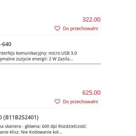
322.00
Do przechowalni
-640
nterfejs komunikacyjny: micro USB 3.0
alne zużycie energii: 2 W Zasila...
625.00
Do przechowalni
0 (B11B252401)
na skanera - główna: 600 dpi Rozdzielczość
ie klisz: Nie Kodowanie kol...