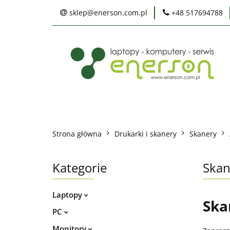
sklep@enerson.com.pl
+48 517694788
Laptopy
PC
Karty graficzne
Ochrona środowis
Laptopy
PC
Monitory
Druka
Serwis
Praca
Ochrona środowiska
Strona główna
Drukarki i skanery
Skanery
Kategorie
Skan
Laptopy
Ska
PC
Monitory