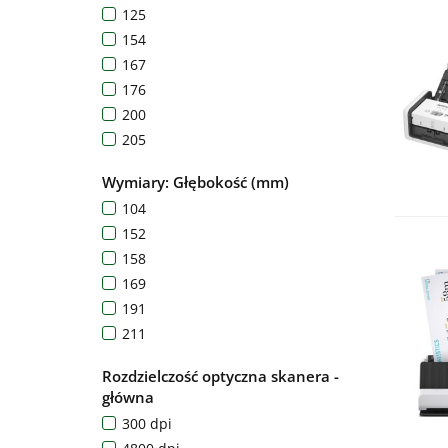
125
319
154
369
167
176
200
205
216
Wymiary: Głębokość (mm)
247
104
30
152
34
158
39
169
51
191
63
211
236
Rozdzielczość optyczna skanera -
255
główna
364
300 dpi
37