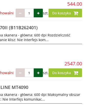
544.00
chowalni
szt.
Do koszyka
70II (B11B262401)
na skanera - główna: 600 dpi Rozdzielczość
ie klisz: Nie Interfejs kom...
2547.00
chowalni
szt.
Do koszyka
NLINE MT4090
na skanera - główna: 600 dpi Maksymalny obszar
 Nie Interfejs komunikac...