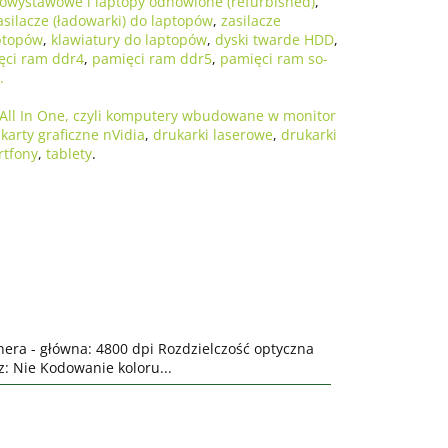
owystawowe i laptopy odnowione (refurbished)
,
asilacze (ładowarki) do laptopów
,
zasilacze
ptopów
,
klawiatury do laptopów
,
dyski twarde HDD
,
ęci ram ddr4
,
pamięci ram ddr5
,
pamięci ram so-
.
All In One, czyli komputery wbudowane w monitor
,
karty graficzne nVidia
,
drukarki laserowe
,
drukarki
rtfony
,
tablety
.
nera - główna: 4800 dpi Rozdzielczość optyczna
: Nie Kodowanie koloru...