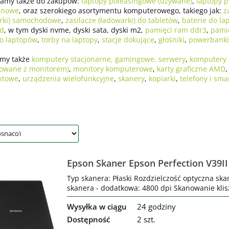
amy także do zakupów:
laptopy poleasingowe (używane)
,
laptopy p
 nowe
, oraz szerokiego asortymentu komputerowego, takiego jak:
z
rki) samochodowe
,
zasilacze (ładowarki) do tabletów
,
baterie do la
sd
, w tym dyski nvme, dyski sata, dyski m2,
pamięci ram ddr3
,
pami
o laptopów
,
torby na laptopy
,
stacje dokujące
,
głośniki
,
powerbanki
amy także
komputery stacjonarne, gamingowe, serwery
,
komputery 
rowane z monitorem)
,
monitory komputerowe
,
karty graficzne AMD
ntowe
,
urządzenia wielofunkcyjne
,
skanery
,
kopiarki
,
telefony i sma
Epson Skaner Epson Perfection V39II
Typ skanera: Płaski Rozdzielczość optyczna ska
skanera - dodatkowa: 4800 dpi Skanowanie klisz
Wysyłka w ciągu
24 godziny
Dostępność
2 szt.