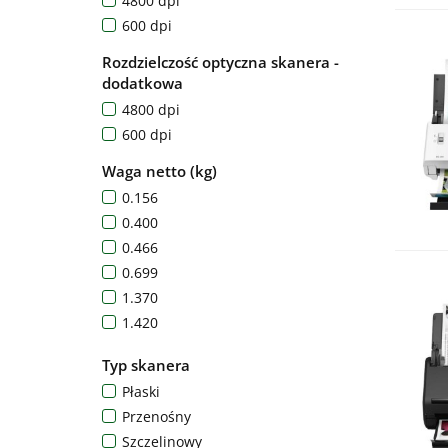
4800 dpi
45
600 dpi
47
Rozdzielczość optyczna skanera -
dodatkowa
4800 dpi
600 dpi
Waga netto (kg)
0.156
0.400
0.466
0.699
1.370
1.420
1.500
Typ skanera
1.800
Płaski
1.900
Przenośny
2.500
Szczelinowy
2.600