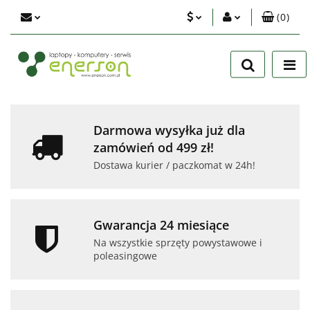
(
0
)
PLN
Zaloguj się
Zarejestruj się
EUR
Dodaj zgłoszenie
USD
Zgody cookies
Darmowa wysyłka już dla
zamówień od 499 zł!
Dostawa kurier / paczkomat w 24h!
Gwarancja 24 miesiące
Na wszystkie sprzęty powystawowe i
poleasingowe