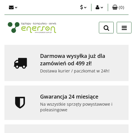
(
0
)
PLN
Zaloguj się
Zarejestruj się
EUR
Dodaj zgłoszenie
USD
Zgody cookies
Darmowa wysyłka już dla
zamówień od 499 zł!
Dostawa kurier / paczkomat w 24h!
Gwarancja 24 miesiące
Na wszystkie sprzęty powystawowe i
poleasingowe