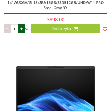
14"WUXGA/i5-1345U/16GB/SSD512GB/UHD/W11 PRO
Steel Gray 3Y
3898.00
szt.
Do koszyka
Do
prze