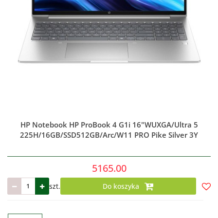
HP Notebook HP ProBook 4 G1i 16"WUXGA/Ultra 5
225H/16GB/SSD512GB/Arc/W11 PRO Pike Silver 3Y
5165.00
szt.
Do koszyka
Do
prze