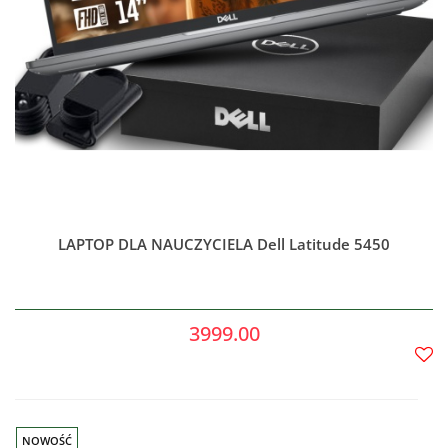
LAPTOP DLA NAUCZYCIELA Dell Latitude 5450
3999.00
Do
prze
NOWOŚĆ