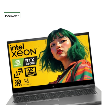
Do
prze
POLECAMY