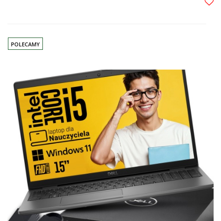
Do
prze
POLECAMY