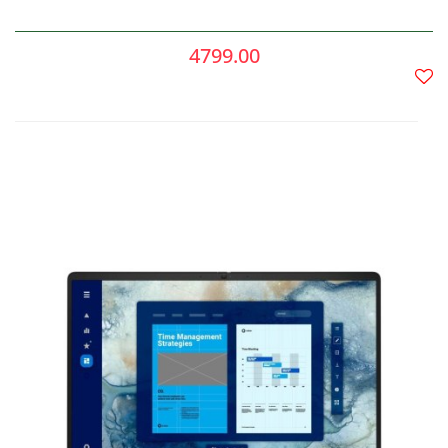
4799.00
Do
prze