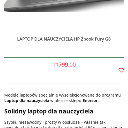
LAPTOP DLA NAUCZYCIELA HP Zbook Fury G8
11799.00
Do
prze
Modele laptopów specjalnie wyselekcjonowane do programu
Laptop dla nauczyciela
w ofercie sklepu
Enerson
.
Solidny laptop dla nauczyciela
Szybki, niezawodny i prosty w obsłudze – właśnie taki
powinien być każdy laptop dla nauczyciela! W naszym sklepie