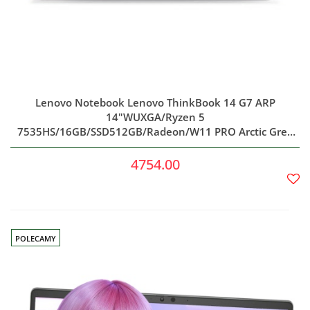
Lenovo Notebook Lenovo ThinkBook 14 G7 ARP
14"WUXGA/Ryzen 5
7535HS/16GB/SSD512GB/Radeon/W11 PRO Arctic Grey
3Y
4754.00
Do
prze
POLECAMY