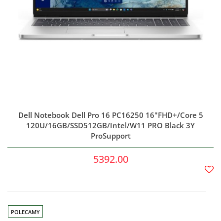
Dell Notebook Dell Pro 16 PC16250 16"FHD+/Core 5
120U/16GB/SSD512GB/Intel/W11 PRO Black 3Y
ProSupport
5392.00
Do
prze
POLECAMY