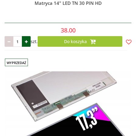
Matryca 14" LED TN 30 PIN HD
38.00
szt.
Do koszyka
Do
prze
WYPRZEDAŻ