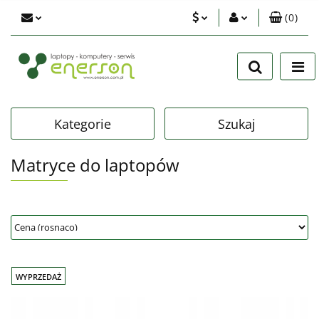
(
0
)
PLN
Zaloguj się
Zarejestruj się
EUR
Dodaj zgłoszenie
USD
Zgody cookies
Kategorie
Szukaj
Matryce do laptopów
WYPRZEDAŻ