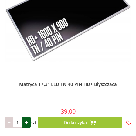
Matryca 17,3" LED TN 40 PIN HD+ Błyszcząca
39.00
szt.
Do koszyka
Do
prze