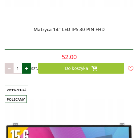
Matryca 14" LED IPS 30 PIN FHD
52.00
szt.
Do koszyka
Do
prze
WYPRZEDAŻ
POLECAMY