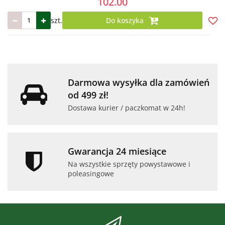
102.00
szt.
Do koszyka
Do
prze
Darmowa wysyłka dla zamówień
od 499 zł!
Dostawa kurier / paczkomat w 24h!
Gwarancja 24 miesiące
Na wszystkie sprzęty powystawowe i
poleasingowe