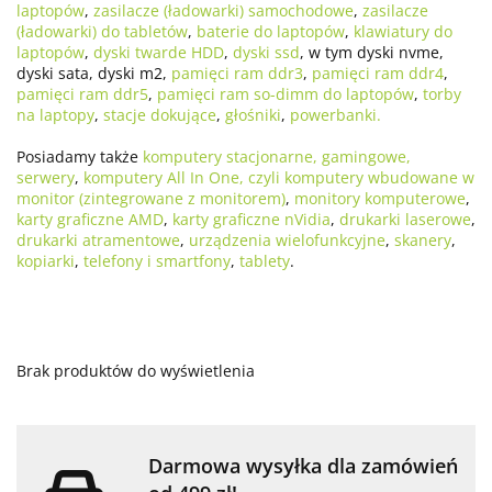
laptopów
,
zasilacze (ładowarki) samochodowe
,
zasilacze
(ładowarki) do tabletów
,
baterie do laptopów
,
klawiatury do
laptopów
,
dyski twarde HDD
,
dyski ssd
, w tym dyski nvme,
dyski sata, dyski m2,
pamięci ram ddr3
,
pamięci ram ddr4
,
pamięci ram ddr5
,
pamięci ram so-dimm do laptopów
,
torby
na laptopy
,
stacje dokujące
,
głośniki
,
powerbanki.
Posiadamy także
komputery stacjonarne, gamingowe,
serwery
,
komputery All In One, czyli komputery wbudowane w
monitor (zintegrowane z monitorem)
,
monitory komputerowe
,
karty graficzne AMD
,
karty graficzne nVidia
,
drukarki laserowe
,
drukarki atramentowe
,
urządzenia wielofunkcyjne
,
skanery
,
kopiarki
,
telefony i smartfony
,
tablety
.
Brak produktów do wyświetlenia
Darmowa wysyłka dla zamówień