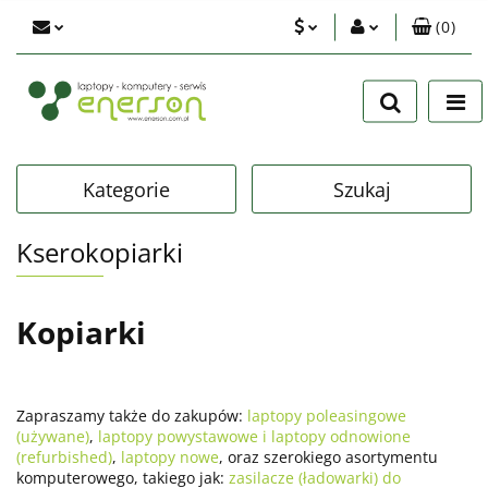
(
0
)
PLN
Zaloguj się
Zarejestruj się
EUR
Dodaj zgłoszenie
USD
Zgody cookies
Kategorie
Szukaj
Kserokopiarki
Kopiarki
Zapraszamy także do zakupów:
laptopy poleasingowe
(używane)
,
laptopy powystawowe i laptopy odnowione
(refurbished)
,
laptopy nowe
, oraz szerokiego asortymentu
komputerowego, takiego jak:
zasilacze (ładowarki) do