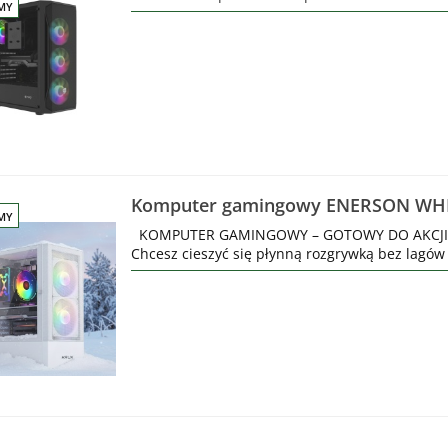
MY
Komputer gamingowy ENERSON WHI
MY
RAM 256GB SSD + 500GB HDD
KOMPUTER GAMINGOWY – GOTOWY DO AKCJI! 
Chcesz cieszyć się płynną rozgrywką bez lagów