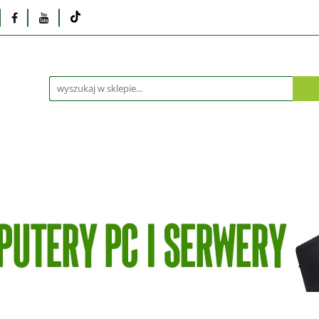
Monitory
Drukarki i skanery
Dyski i pamię
Akcesoria
Telefony i tablety
Serwis
Praca
ka
Dlaczego poleasingowy?
Oferta hurtowa
rki i skanery
Dyski i pamięci
Karty graficzne
Dlaczego poleasingowy?
Oferta hurtowa