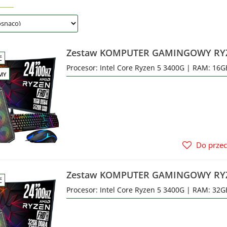
Zestaw KOMPUTER GAMINGOWY RYZ
Ć
512GB SSD + Monitor do gier 24 WiFi
Procesor: Intel Core Ryzen 5 3400G | RAM: 16
MY
Do prze
Zestaw KOMPUTER GAMINGOWY RYZ
Ć
512GB SSD + Monitor do gier 24 WiFi
Procesor: Intel Core Ryzen 5 3400G | RAM: 32