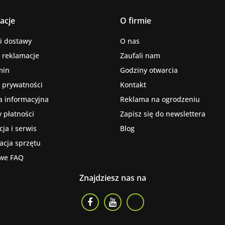
acje
O firmie
i dostawy
O nas
i reklamacje
Zaufali nam
min
Godziny otwarcia
a prywatności
Kontakt
a informacyjna
Reklama na ogrodzeniu
 płatności
Zapisz się do newslettera
ja i serwis
Blog
kacja sprzętu
we FAQ
Znajdziesz nas na