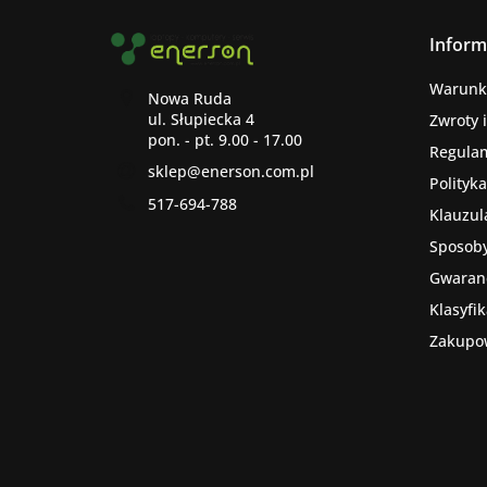
Inform
Warunk
Nowa Ruda
ul. Słupiecka 4
Zwroty 
Regula
sklep@enerson.com.pl
Polityk
517-694-788
Klauzul
Sposoby
Gwaranc
Klasyfi
Zakupo