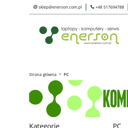
sklep@enerson.com.pl
+48 517694788
Laptopy
PC
Karty graficzne
Ochrona środowis
Laptopy
PC
Monitory
Druka
Serwis
Praca
Ochrona środowiska
Strona główna
PC
Kategorie
PC