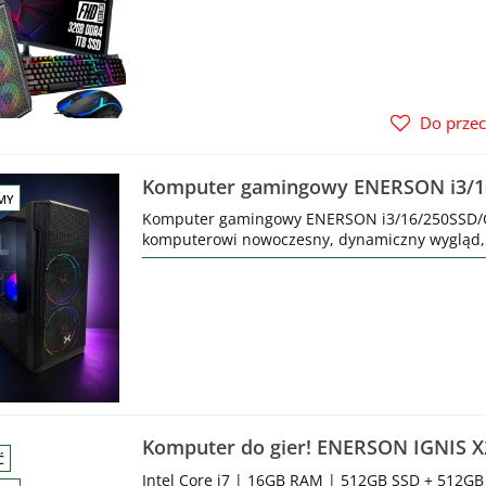
Do prze
Komputer gamingowy ENERSON i3/1
MY
Komputer gamingowy ENERSON i3/16/250SSD/
komputerowi nowoczesny, dynamiczny wygląd, i
Komputer do gier! ENERSON IGNIS X2 
Ć
GTX1050 Ti 4GB
Intel Core i7 | 16GB RAM | 512GB SSD + 512G