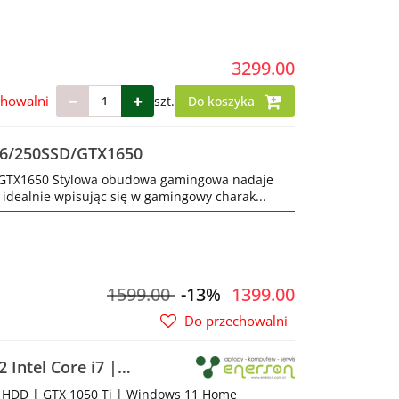
3299.00
chowalni
szt.
Do koszyka
6/250SSD/GTX1650
GTX1650 Stylowa obudowa gamingowa nadaje
dealnie wpisując się w gamingowy charak...
1599.00
-13%
1399.00
Do przechowalni
Intel Core i7 |
B HDD | GTX 1050 Ti | Windows 11 Home