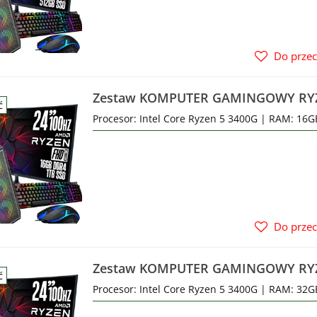
Do prze
Zestaw KOMPUTER GAMINGOWY RYZ
Ć
1TB SSD + Monitor do gier 24 WiFi
Procesor: Intel Core Ryzen 5 3400G | RAM: 16
Do prze
Zestaw KOMPUTER GAMINGOWY RYZ
Ć
1TB SSD + Monitor do gier 24 WiFi
Procesor: Intel Core Ryzen 5 3400G | RAM: 32