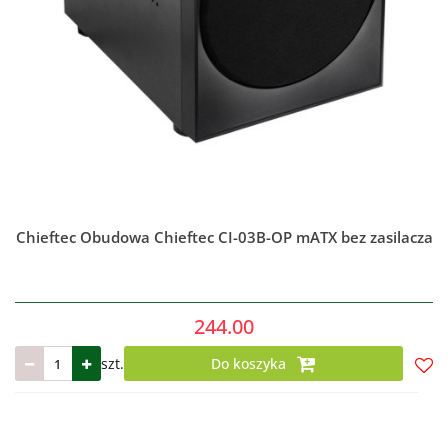
Chieftec Obudowa Chieftec CI-03B-OP mATX bez zasilacza
244.00
szt.
Do koszyka
Do
prze