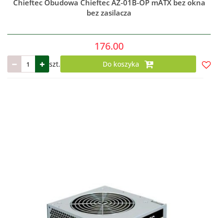
Chieftec Obudowa Chieftec AZ-01B-OP mATX bez okna
bez zasilacza
176.00
szt.
Do koszyka
Do
prze