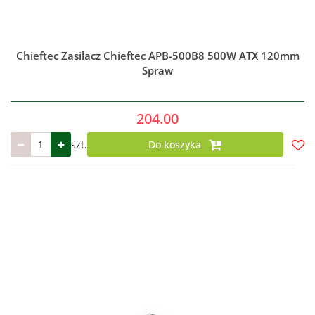
Chieftec Zasilacz Chieftec APB-500B8 500W ATX 120mm
Spraw
204.00
szt.
Do koszyka
Do
prze