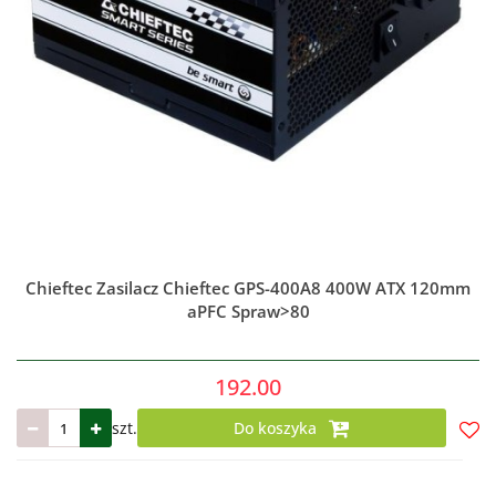
Chieftec Zasilacz Chieftec GPS-400A8 400W ATX 120mm
aPFC Spraw>80
192.00
szt.
Do koszyka
Do
prze