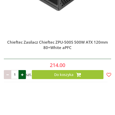
Chieftec Zasilacz Chieftec ZPU-500S 500W ATX 120mm
80+White aPFC
214.00
szt.
Do koszyka
Do
prze