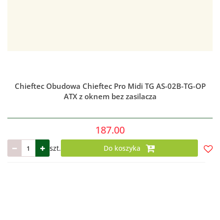
Chieftec Obudowa Chieftec Pro Midi TG AS-02B-TG-OP
ATX z oknem bez zasilacza
187.00
szt.
Do koszyka
Do
prze