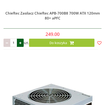
Chieftec Zasilacz Chieftec APB-700B8 700W ATX 120mm
80+ aPFC
249.00
szt.
Do koszyka
Do
prze