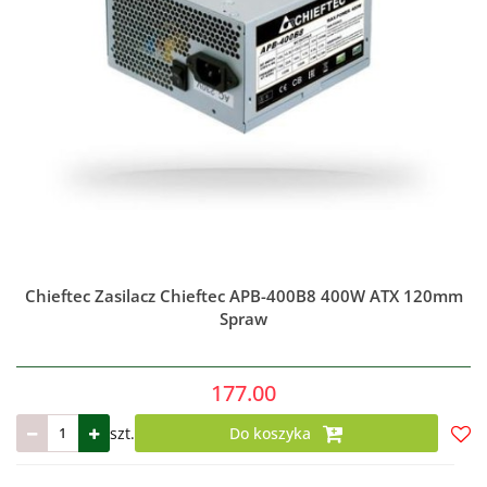
Chieftec Zasilacz Chieftec APB-400B8 400W ATX 120mm
Spraw
177.00
szt.
Do koszyka
Do
prze