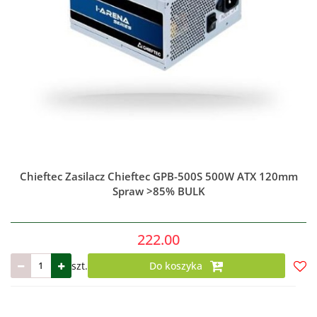
Chieftec Zasilacz Chieftec GPB-500S 500W ATX 120mm
Spraw >85% BULK
222.00
szt.
Do koszyka
Do
prze