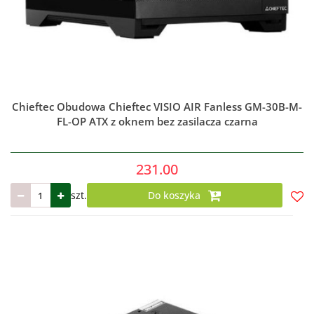
Chieftec Obudowa Chieftec VISIO AIR Fanless GM-30B-M-
FL-OP ATX z oknem bez zasilacza czarna
231.00
szt.
Do koszyka
Do
prze