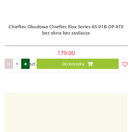
Chieftec Obudowa Chieftec Elox Series AS-01B-OP ATX
bez okna bez zasilacza
179.00
szt.
Do koszyka
Do
prze