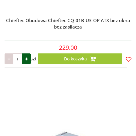
Chieftec Obudowa Chieftec CQ-01B-U3-OP ATX bez okna
bez zasilacza
229.00
szt.
Do koszyka
Do
prze