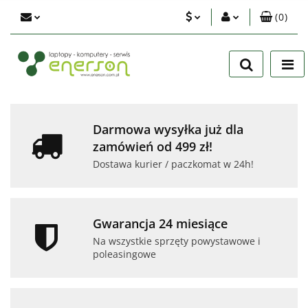
(
0
)
PLN
Zaloguj się
Zarejestruj się
EUR
Dodaj zgłoszenie
USD
Zgody cookies
Darmowa wysyłka już dla
zamówień od 499 zł!
Dostawa kurier / paczkomat w 24h!
Gwarancja 24 miesiące
Na wszystkie sprzęty powystawowe i
poleasingowe