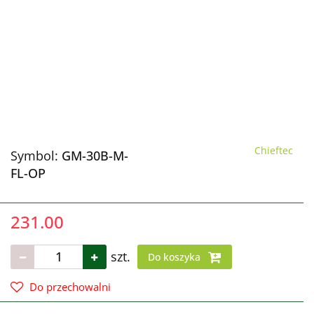
Chieftec
Symbol:
GM-30B-M-
FL-OP
231.00
szt.
Do koszyka
Do przechowalni