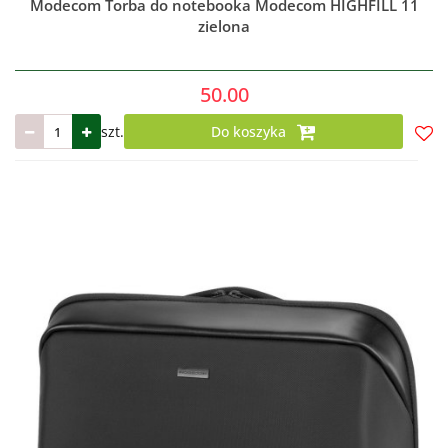
Modecom Torba do notebooka Modecom HIGHFILL 11
zielona
50.00
szt.
Do koszyka
Do
prze