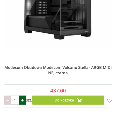
Modecom Obudowa Modecom Volcano Stellar ARGB MIDI
NF, czarna
437.00
szt.
Do koszyka
Do
prze