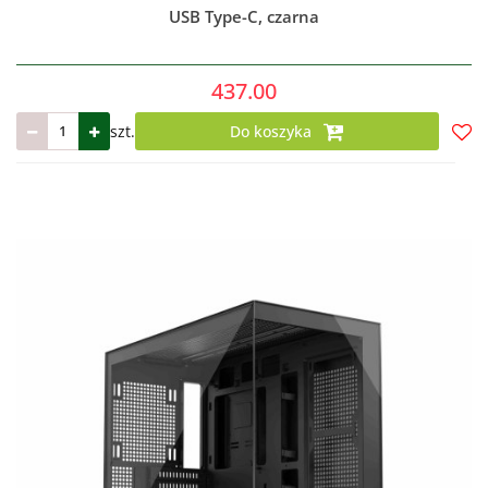
USB Type-C, czarna
437.00
szt.
Do koszyka
Do
prze