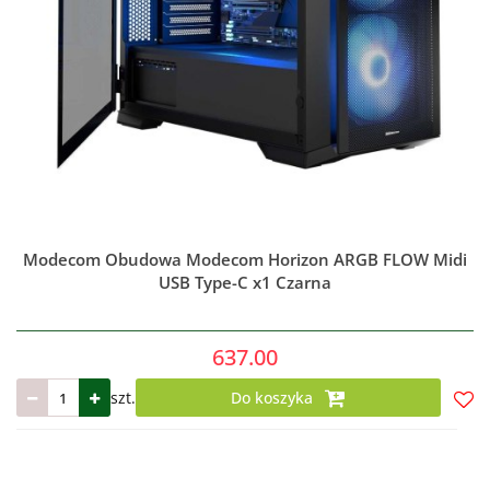
Modecom Obudowa Modecom Horizon ARGB FLOW Midi
USB Type-C x1 Czarna
637.00
szt.
Do koszyka
Do
prze