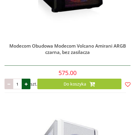
Modecom Obudowa Modecom Volcano Amirani ARGB
czarna, bez zasilacza
575.00
szt.
Do koszyka
Do
prze