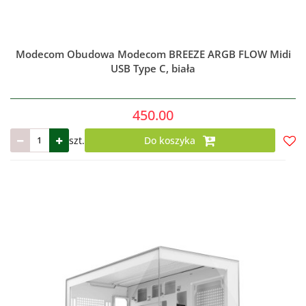
Modecom Obudowa Modecom BREEZE ARGB FLOW Midi
USB Type C, biała
450.00
szt.
Do koszyka
Do
prze