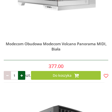
Modecom Obudowa Modecom Volcano Panorama MIDI,
Biała
377.00
szt.
Do koszyka
Do
prze