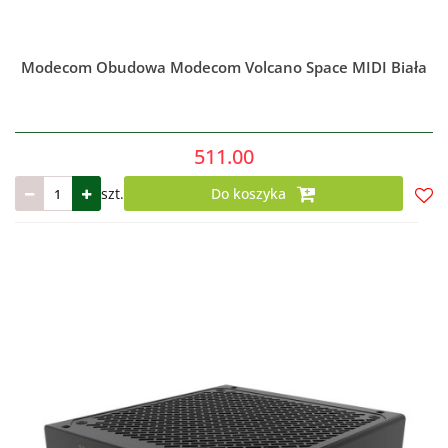
Modecom Obudowa Modecom Volcano Space MIDI Biała
511.00
szt.
Do koszyka
Do
prze