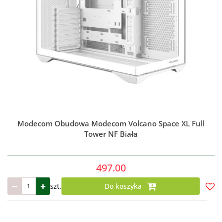
Modecom Obudowa Modecom Volcano Space XL Full
Tower NF Biała
497.00
szt.
Do koszyka
Do
prze