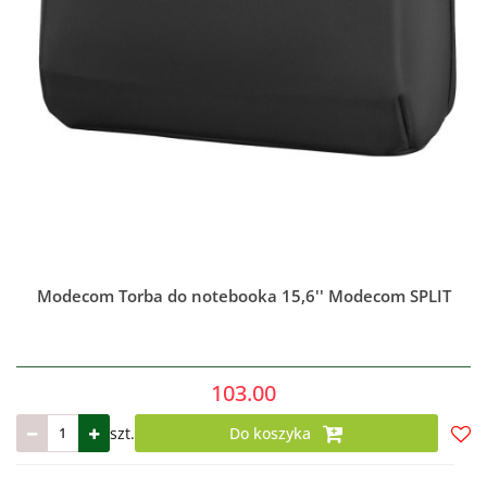
Modecom Torba do notebooka 15,6'' Modecom SPLIT
103.00
szt.
Do koszyka
Do
prze