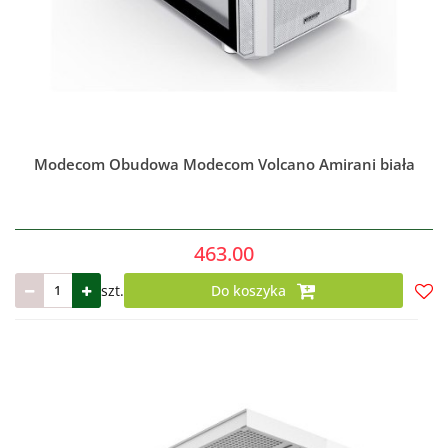
Modecom Obudowa Modecom Volcano Amirani biała
463.00
szt.
Do koszyka
Do
prze