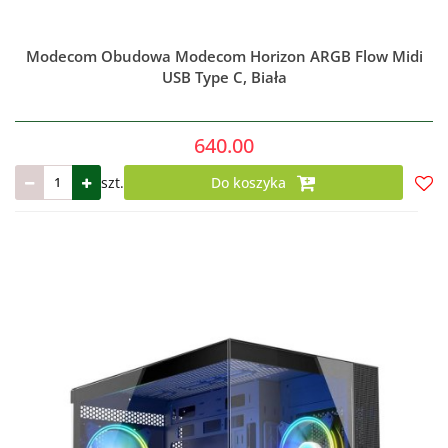
Modecom Obudowa Modecom Horizon ARGB Flow Midi
USB Type C, Biała
640.00
szt.
Do koszyka
Do
prze