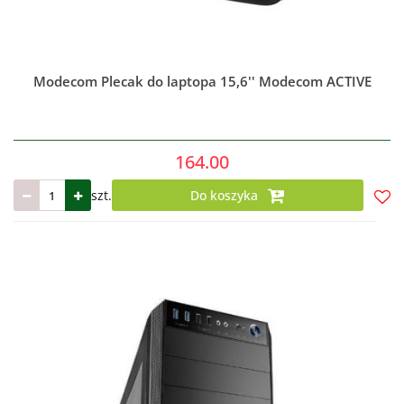
Modecom Plecak do laptopa 15,6'' Modecom ACTIVE
164.00
szt.
Do koszyka
Do
prze