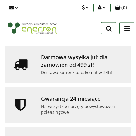
(
0
)
PLN
Zaloguj się
Zarejestruj się
EUR
Dodaj zgłoszenie
USD
Zgody cookies
Darmowa wysyłka już dla
zamówień od 499 zł!
Dostawa kurier / paczkomat w 24h!
Gwarancja 24 miesiące
Na wszystkie sprzęty powystawowe i
poleasingowe