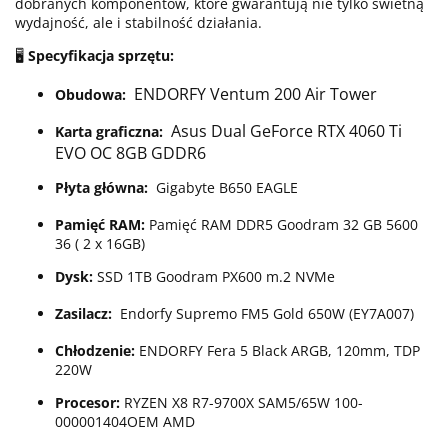
dobranych komponentów, które gwarantują nie tylko świetną
wydajność, ale i stabilność działania.
🖥️
Specyfikacja sprzętu:
ENDORFY Ventum 200 Air Tower
Obudowa:
Asus Dual GeForce RTX 4060 Ti
Karta graficzna:
EVO OC 8GB GDDR6
Płyta główna:
Gigabyte B650 EAGLE
Pamięć RAM:
Pamięć RAM DDR5 Goodram 32 GB 5600
36 ( 2 x 16GB)
Dysk:
SSD 1TB Goodram PX600 m.2 NVMe
Zasilacz:
Endorfy Supremo FM5 Gold 650W (EY7A007)
Chłodzenie:
ENDORFY Fera 5 Black ARGB, 120mm, TDP
220W
Procesor:
RYZEN X8 R7-9700X SAM5/65W 100-
000001404OEM AMD