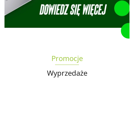
Promocje
Wyprzedaże
Torba
na
Oryginalna