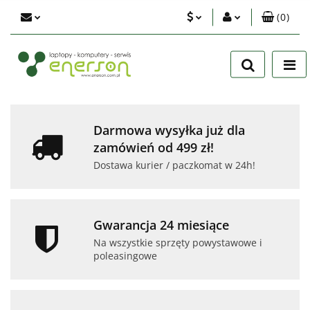
(
0
)
PLN
Zaloguj się
Zarejestruj się
EUR
Dodaj zgłoszenie
USD
Zgody cookies
Darmowa wysyłka już dla
zamówień od 499 zł!
Dostawa kurier / paczkomat w 24h!
Gwarancja 24 miesiące
Na wszystkie sprzęty powystawowe i
poleasingowe