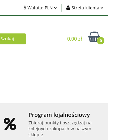
Waluta:
PLN
Strefa klienta
ci
PLN
Zaloguj się
EUR
Zarejestruj się
0,00 zł
0
USD
Dodaj zgłoszenie
Zgody cookies
Akcesoria
Telefony i tablety
Program lojalnościowy
Zbieraj punkty i oszczędzaj na
kolejnych zakupach w naszym
sklepie