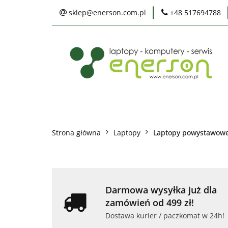
sklep@enerson.com.pl
+48 517694788
Laptopy
PC
Karty graficzne
Ochrona środowis
Laptopy
PC
Monitory
Druka
Serwis
Praca
Ochrona środowiska
Strona główna
Laptopy
Laptopy powystawowe 
Darmowa wysyłka już dla
zamówień od 499 zł!
Dostawa kurier / paczkomat w 24h!