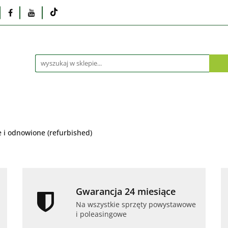
Monitory
Drukarki i skanery
Dyski i pamię
Akcesoria
Telefony i tablety
Serwis
Praca
ka
Dlaczego poleasingowy?
Oferta hurtowa
rki i skanery
Dyski i pamięci
Karty graficzne
Dlaczego poleasingowy?
Oferta hurtowa
i odnowione (refurbished)
Gwarancja 24 miesiące
Na wszystkie sprzęty powystawowe
i poleasingowe