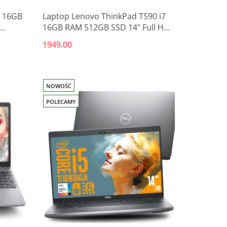
7 16GB
Laptop Lenovo ThinkPad T590 i7
16GB RAM 512GB SSD 14" Full HD
GeForce MX250 Poleasingowy
1949.00
NOWOŚĆ
POLECAMY