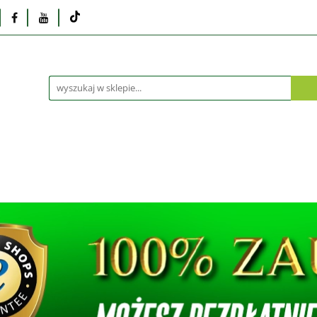
Monitory
Drukarki i skanery
Dyski i pamię
Akcesoria
Telefony i tablety
Serwis
Praca
ka
Dlaczego poleasingowy?
Oferta hurtowa
rki i skanery
Dyski i pamięci
Karty graficzne
Dlaczego poleasingowy?
Oferta hurtowa