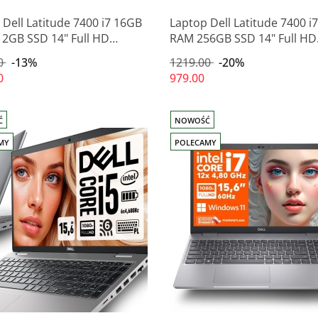
 Dell Latitude 7400 i7 16GB
Laptop Dell Latitude 7400 i
2GB SSD 14" Full HD
RAM 256GB SSD 14" Full HD
ingowy
poleasingowy
0
-13%
1219.00
-20%
0
979.00
Ć
NOWOŚĆ
MY
POLECAMY