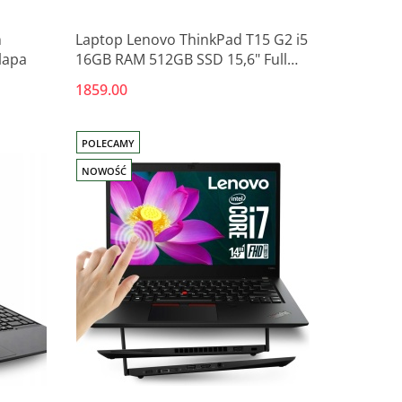
n
Laptop Lenovo ThinkPad T15 G2 i5
lapa
16GB RAM 512GB SSD 15,6" Full
HD powystawowy
1859.00
POLECAMY
NOWOŚĆ