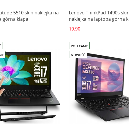
titude 5510 skin naklejka na
Lenovo ThinkPad T490s ski
a górna klapa
naklejka na laptopa górna k
19.90
Ć
POLECAMY
MY
NOWOŚĆ