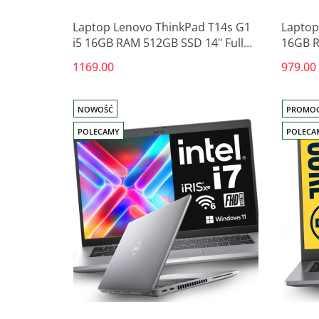
Laptop Lenovo ThinkPad T14s G1
Laptop
i5 16GB RAM 512GB SSD 14" Full
16GB R
HD powystawowy
dotyko
1169.00
979.00
NOWOŚĆ
PROMOC
POLECAMY
POLECA