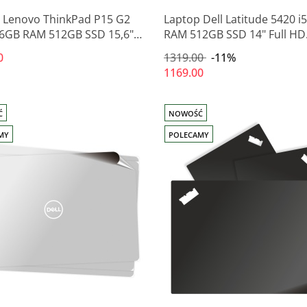
 Lenovo ThinkPad P15 G2
Laptop Dell Latitude 5420 i
6GB RAM 512GB SSD 15,6"
RAM 512GB SSD 14" Full HD
D T1200 nowy
poleasingowy
0
1319.00
-11%
1169.00
Ć
NOWOŚĆ
MY
POLECAMY