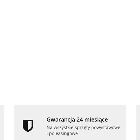
ll
Laptop Dell
Laptop Lenovo
Laptop
Laptop Lenovo
5420
Latitude 5420
ThinkPad
ThinkP
ThinkPad T490s
RAM
i5 16GB RAM
T490s i5 16GB
T490s i
i5 16GB RAM
-5%
1599.00
-11%
1809.00
2249.0
D 14"
512GB SSD 14"
1199.00
-10%
RAM 1TB SSD
RAM 2T
512GB SSD 14"
1419.00
Full HD
1079.00
14" Full HD
14" Ful
Full HD
wowy
powystawowy
powystawowy
powys
powystawowy
Gwarancja 24 miesiące
Na wszystkie sprzęty powystawowe
i poleasingowe