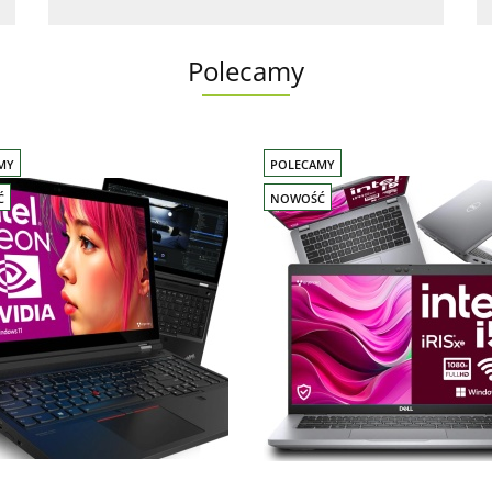
Polecamy
MY
POLECAMY
Ć
NOWOŚĆ