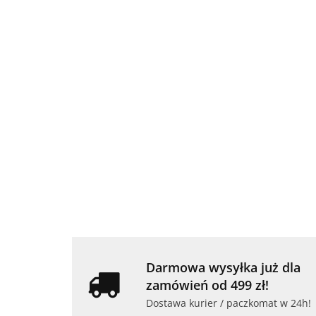
Torba
na
Oryginalna
Laptopa
Stacja
89.90
Laptop De
HP
dokująca
Myszka
-23%
269.00
Latitude 
RENEW
Dell
bezprzewodowa
69.00
i5 16GB 
Tote 14
WD19TBS
1499.00
HP Bluetooth
256GB SS
89.97
-12%
szara
1419.00
Z5000
Full HD
79.00
powysta
Darmowa wysyłka już dla
zamówień od 499 zł!
Dostawa kurier / paczkomat w 24h!