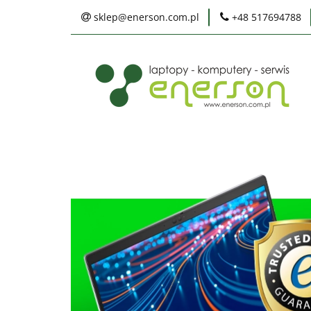
sklep@enerson.com.pl
+48 517694788
Laptopy
PC
Karty graficzne
Ochrona środowis
Laptopy
PC
Monitory
Druka
Serwis
Praca
Ochrona środowiska