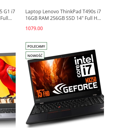
5 G1 i7
Laptop Lenovo ThinkPad T490s i7
Full
16GB RAM 256GB SSD 14" Full HD
dotykowy powystawowy
1079.00
POLECAMY
NOWOŚĆ