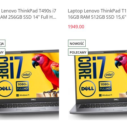
 Lenovo ThinkPad T490s i7
Laptop Lenovo ThinkPad T1
AM 256GB SSD 14" Full HD
16GB RAM 512GB SSD 15,6" 
wy poleasingowy
HD MX330 poleasingowy
1949.00
JA
NOWOŚĆ
MY
POLECAMY