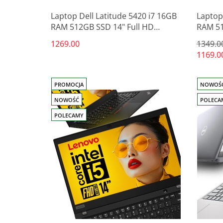
Laptop Dell Latitude 5420 i7 16GB
Laptop
RAM 512GB SSD 14" Full HD
RAM 51
poleasingowy
poleas
1269.00
1349.0
1169.0
PROMOCJA
NOWOŚ
NOWOŚĆ
POLECA
POLECAMY