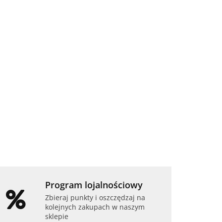
 Lenovo
Laptop Lenovo
ad
ThinkPad T490s
5 16GB
i5 8GB RAM
0
1079.00
Laptop Lenovo
B SSD
256GB SSD 14"
ThinkPad X13 Yoga
l HD
Full HD
G1 i7 16GB RAM
tawowy
poleasingowy
1699.99
-12%
256GB SSD
1499.00
1920x1080 13,3" Full
HD dotykowy
powystawowy
Program lojalnościowy
Zbieraj punkty i oszczędzaj na
kolejnych zakupach w naszym
sklepie