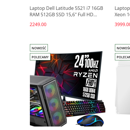
Laptop Dell Latitude 5521 i7 16GB
Laptop
RAM 512GB SSD 15,6" Full HD
Xeon 1
powystawowy
Full H
2249.00
3999.0
NOWOŚĆ
NOWOŚ
POLECAMY
POLECA