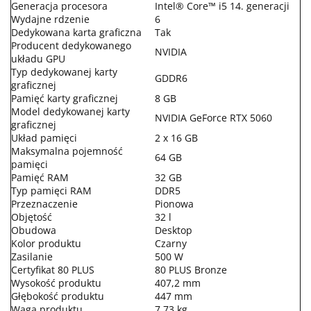
Generacja procesora
Intel® Core™ i5 14. generacji
Wydajne rdzenie
6
Dedykowana karta graficzna
Tak
Producent dedykowanego
NVIDIA
układu GPU
Typ dedykowanej karty
GDDR6
graficznej
Pamięć karty graficznej
8 GB
Model dedykowanej karty
NVIDIA GeForce RTX 5060
graficznej
Układ pamięci
2 x 16 GB
Maksymalna pojemność
64 GB
pamięci
Pamięć RAM
32 GB
Typ pamięci RAM
DDR5
Przeznaczenie
Pionowa
Objętość
32 l
Obudowa
Desktop
Kolor produktu
Czarny
Zasilanie
500 W
Certyfikat 80 PLUS
80 PLUS Bronze
Wysokość produktu
407,2 mm
Głębokość produktu
447 mm
Waga produktu
7,73 kg