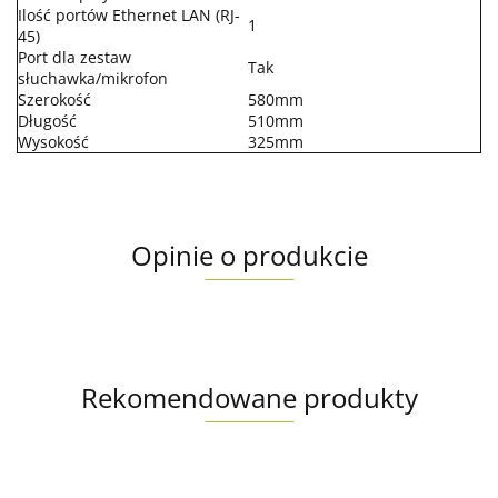
Ilość portów Ethernet LAN (RJ-
1
45)
Port dla zestaw
Tak
słuchawka/mikrofon
Szerokość
580mm
Długość
510mm
Wysokość
325mm
Opinie o produkcie
Rekomendowane produkty