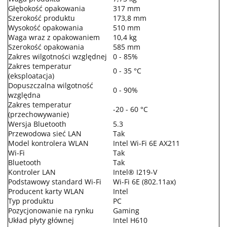
Głębokość opakowania
317 mm
Szerokość produktu
173,8 mm
Wysokość opakowania
510 mm
Waga wraz z opakowaniem
10,4 kg
Szerokość opakowania
585 mm
Zakres wilgotności względnej
0 - 85%
Zakres temperatur
0 - 35 °C
(eksploatacja)
Dopuszczalna wilgotność
0 - 90%
względna
Zakres temperatur
-20 - 60 °C
(przechowywanie)
Wersja Bluetooth
5.3
Przewodowa sieć LAN
Tak
Model kontrolera WLAN
Intel Wi-Fi 6E AX211
Wi-Fi
Tak
Bluetooth
Tak
Kontroler LAN
Intel® I219-V
Podstawowy standard Wi-Fi
Wi-Fi 6E (802.11ax)
Producent karty WLAN
Intel
Typ produktu
PC
Pozycjonowanie na rynku
Gaming
Układ płyty głównej
Intel H610