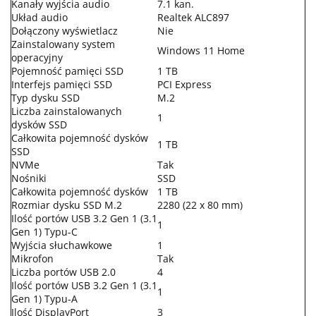
Kanały wyjścia audio
7.1 kan.
Układ audio
Realtek ALC897
Dołączony wyświetlacz
Nie
Zainstalowany system
Windows 11 Home
operacyjny
Pojemność pamięci SSD
1 TB
Interfejs pamięci SSD
PCI Express
Typ dysku SSD
M.2
Liczba zainstalowanych
1
dysków SSD
Całkowita pojemność dysków
1 TB
SSD
NVMe
Tak
Nośniki
SSD
Całkowita pojemność dysków
1 TB
Rozmiar dysku SSD M.2
2280 (22 x 80 mm)
Ilość portów USB 3.2 Gen 1 (3.1
1
Gen 1) Typu-C
Wyjścia słuchawkowe
1
Mikrofon
Tak
Liczba portów USB 2.0
4
Ilość portów USB 3.2 Gen 1 (3.1
1
Gen 1) Typu-A
Ilość DisplayPort
3