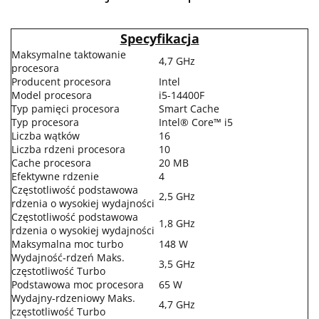
Specyfikacja
Maksymalne taktowanie
4,7 GHz
procesora
Producent procesora
Intel
Model procesora
i5-14400F
Typ pamięci procesora
Smart Cache
Typ procesora
Intel® Core™ i5
Liczba wątków
16
Liczba rdzeni procesora
10
Cache procesora
20 MB
Efektywne rdzenie
4
Częstotliwość podstawowa
2,5 GHz
rdzenia o wysokiej wydajności
Częstotliwość podstawowa
1,8 GHz
rdzenia o wysokiej wydajności
Maksymalna moc turbo
148 W
Wydajność-rdzeń Maks.
3,5 GHz
częstotliwość Turbo
Podstawowa moc procesora
65 W
Wydajny-rdzeniowy Maks.
4,7 GHz
częstotliwość Turbo