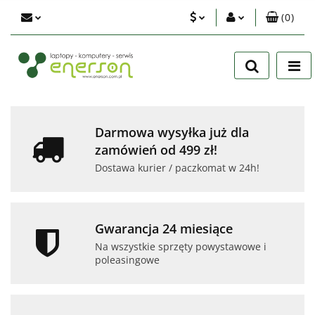
(
0
)
PLN
Zaloguj się
Zarejestruj się
EUR
Dodaj zgłoszenie
USD
Zgody cookies
Darmowa wysyłka już dla
zamówień od 499 zł!
Dostawa kurier / paczkomat w 24h!
Gwarancja 24 miesiące
Na wszystkie sprzęty powystawowe i
poleasingowe