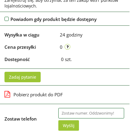
Zarejestruj się, aby otrzymać za ten zakup 4651 punktów
lojalnościowych.
Powiadom gdy produkt będzie dostępny
Wysyłka w ciągu
24 godziny
Cena przesyłki
0
Dostępność
0
szt.
Zadaj pytanie
Pobierz produkt do PDF
Zostaw telefon
Wyślij