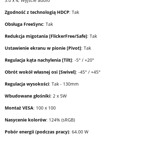
3.0 x 4, Wyjście audio
Zgodność z technologią HDCP
: Tak
Obsługa FreeSync
: Tak
Redukcja migotania [FlickerFree/Safe]
: Tak
Ustawienie ekranu w pionie [Pivot]
: Tak
Regulacja kąta nachylenia [Tilt]
: -5° / +20°
Obrót wokół własnej osi [Swivel]
: -45° / +45°
Regulacja wysokości
: Tak - 130mm
Wbudowane głośniki
: 2 x 5W
Montaż VESA
: 100 x 100
Nasycenie kolorów
: 124% (sRGB)
Pobór energii (podczas pracy)
: 64.00 W