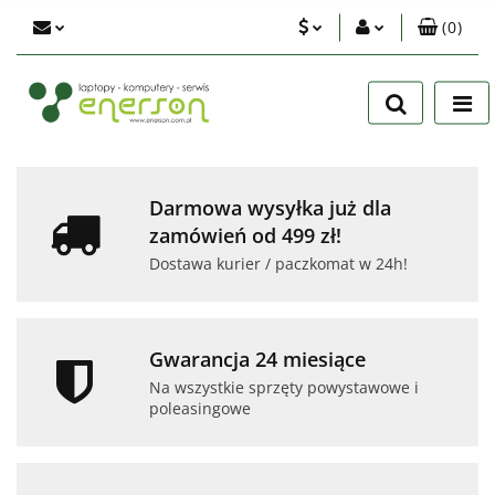
(
0
)
PLN
Zaloguj się
Zarejestruj się
EUR
Dodaj zgłoszenie
USD
Zgody cookies
Darmowa wysyłka już dla
zamówień od 499 zł!
Dostawa kurier / paczkomat w 24h!
Gwarancja 24 miesiące
Na wszystkie sprzęty powystawowe i
poleasingowe