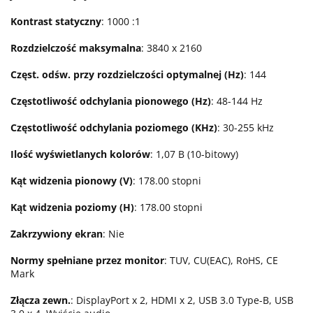
Kontrast statyczny
: 1000 :1
Rozdzielczość maksymalna
: 3840 x 2160
Częst. odśw. przy rozdzielczości optymalnej (Hz)
: 144
Częstotliwość odchylania pionowego (Hz)
: 48-144 Hz
Częstotliwość odchylania poziomego (KHz)
: 30-255 kHz
Ilość wyświetlanych kolorów
: 1,07 B (10-bitowy)
Kąt widzenia pionowy (V)
: 178.00 stopni
Kąt widzenia poziomy (H)
: 178.00 stopni
Zakrzywiony ekran
: Nie
Normy spełniane przez monitor
: TUV, CU(EAC), RoHS, CE
Mark
Złącza zewn.
: DisplayPort x 2, HDMI x 2, USB 3.0 Type-B, USB