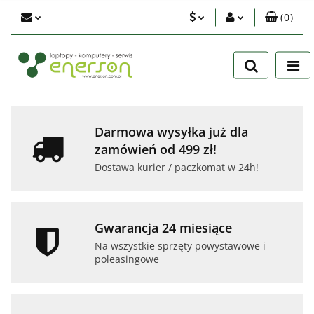
(
0
)
PLN
Zaloguj się
Zarejestruj się
EUR
Dodaj zgłoszenie
USD
Zgody cookies
Darmowa wysyłka już dla
zamówień od 499 zł!
Dostawa kurier / paczkomat w 24h!
Gwarancja 24 miesiące
Na wszystkie sprzęty powystawowe i
poleasingowe