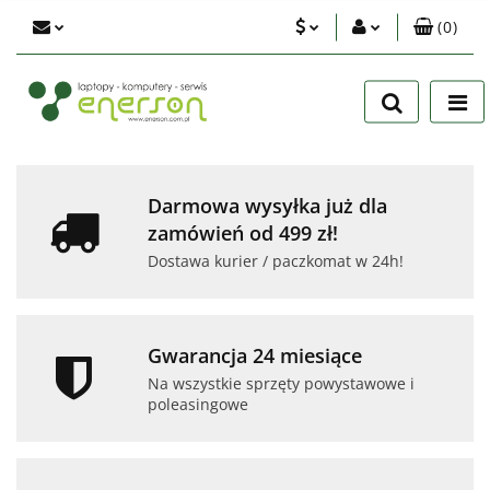
(
0
)
PLN
Zaloguj się
Zarejestruj się
EUR
Dodaj zgłoszenie
USD
Zgody cookies
Darmowa wysyłka już dla
zamówień od 499 zł!
Dostawa kurier / paczkomat w 24h!
Gwarancja 24 miesiące
Na wszystkie sprzęty powystawowe i
poleasingowe