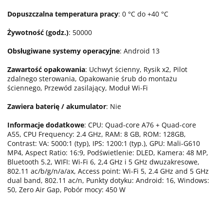
Dopuszczalna temperatura pracy
: 0 °C do +40 °C
Żywotność (godz.)
: 50000
Obsługiwane systemy operacyjne
: Android 13
Zawartość opakowania
: Uchwyt ścienny, Rysik x2, Pilot
zdalnego sterowania, Opakowanie śrub do montażu
ściennego, Przewód zasilający, Moduł Wi-Fi
Zawiera baterię / akumulator
: Nie
Informacje dodatkowe
: CPU: Quad-core A76 + Quad-core
A55, CPU Frequency: 2.4 GHz, RAM: 8 GB, ROM: 128GB,
Contrast: VA: 5000:1 (typ), IPS: 1200:1 (typ.), GPU: Mali-G610
MP4, Aspect Ratio: 16:9, Podświetlenie: DLED, Kamera: 48 MP,
Bluetooth 5.2, WIFI: Wi-Fi 6, 2,4 GHz i 5 GHz dwuzakresowe,
802.11 ac/b/g/n/a/ax, Access point: Wi-Fi 5, 2.4 GHz and 5 GHz
dual band, 802.11 ac/n, Punkty dotyku: Android: 16, Windows:
50, Zero Air Gap, Pobór mocy: 450 W