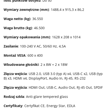
Ilość punktów dotyku
: Do 50
Wymiary zewnętrzne (mm)
: 1488,4 x 915,3 x 86,2
Waga netto (kg)
: 36.550
Waga brutto (kg)
: 46.500
Wymiary opakowania (mm)
: 1628 x 208 x 1014
Zasilanie
: 100-240 V AC, 50/60 Hz, 4,5A
Montaż VESA
: 600 x 400
Wbudowane głośniki
: 2 x 8W + 2 x 18W
Złącza wejścia
: USB 2.0, USB 3.0 (typ A) x4, USB-C x2, USB (typ
B) x3, HDMI x4, DisplayPort, Audio In, RJ-45, RS-232
Złącza wyjścia
: HDMI Out, USB-C, Audio Out, RJ-45 Out, SPDIF
Rodzaj szkła
: Anti-glare tempered glass
Certyfikaty
: Certyfikat CE, Energy Star, EDLA