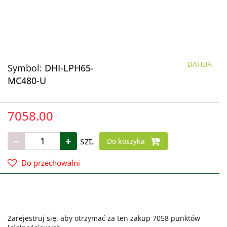
DAHUA
Symbol:
DHI-LPH65-
MC480-U
7058.00
szt.
Do koszyka
Do przechowalni
Zarejestruj się, aby otrzymać za ten zakup 7058 punktów