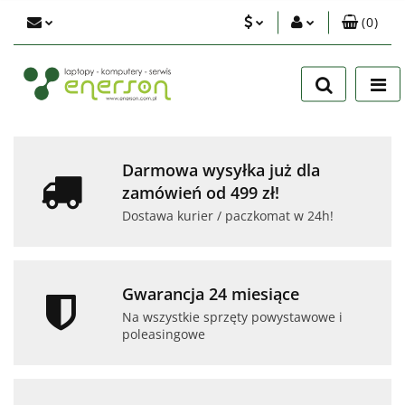
(
0
)
PLN
Zaloguj się
Zarejestruj się
EUR
Dodaj zgłoszenie
USD
Zgody cookies
Darmowa wysyłka już dla
zamówień od 499 zł!
Dostawa kurier / paczkomat w 24h!
Gwarancja 24 miesiące
Na wszystkie sprzęty powystawowe i
poleasingowe