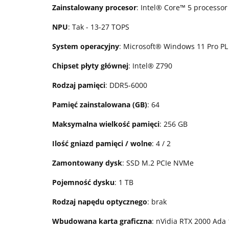
Zainstalowany procesor
: Intel® Core™ 5 processor
NPU
: Tak - 13-27 TOPS
System operacyjny
: Microsoft® Windows 11 Pro PL 
Chipset płyty głównej
: Intel® Z790
Rodzaj pamięci
: DDR5-6000
Pamięć zainstalowana (GB)
: 64
Maksymalna wielkość pamięci
: 256 GB
Ilość gniazd pamięci / wolne
: 4 / 2
Zamontowany dysk
: SSD M.2 PCIe NVMe
Pojemność dysku
: 1 TB
Rodzaj napędu optycznego
: brak
Wbudowana karta graficzna
: nVidia RTX 2000 Ada