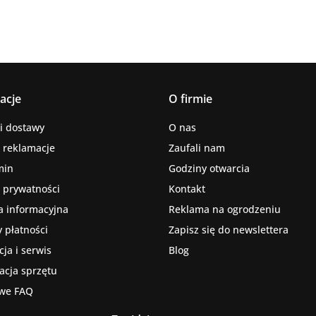
acje
O firmie
i dostawy
O nas
i reklamacje
Zaufali nam
min
Godziny otwarcia
a prywatności
Kontakt
a informacyjna
Reklama na ogrodzeniu
 płatności
Zapisz się do newslettera
ja i serwis
Blog
kacja sprzętu
we FAQ