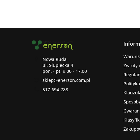
Inform
Warunk
Nowa Ruda
ul. Słupiecka 4
Zwroty 
Regula
sklep@enerson.com.pl
Polityk
517-694-788
Klauzul
Sposoby
Gwaranc
Klasyfi
Zakupo