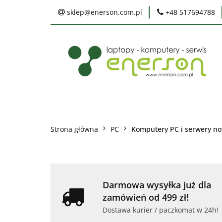
sklep@enerson.com.pl
+48 517694788
Laptopy
PC
Karty graficzne
Ochrona środowis
Laptopy
PC
Monitory
Druka
Serwis
Praca
Ochrona środowiska
Strona główna
PC
Komputery PC i serwery n
Darmowa wysyłka już dla
zamówień od 499 zł!
Dostawa kurier / paczkomat w 24h!