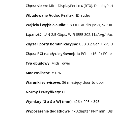
Złącza video
: Mini-DisplayPort x 4 (RTX), DisplayPo
Wbudowane Audio
: Realtek HD audio
Wejścia i wyjścia audio
: 5 x OFC Audio Jacks, S/PDIF
Łączność
: LAN 2,5 Gbps, WiFi IEEE 802.11a/b/g/n/ac
Złącza i porty komunikacyjne
: USB 3.2 Gen 1 x 4, 
Złącza PCI na płycie głównej
: 1x PCI-e x16, 2x PCI-e
Typ obudowy
: Midi Tower
Moc zasilacza
: 750 W
Warunki serwisowe
: 36 miesięcy door-to-door
Normy i certyfikaty
: CE
Wymiary [G x S x W] (mm)
: 426 x 205 x 395
Wyposażenie dodatkowe
: 4x Adapter PNY mini Dis