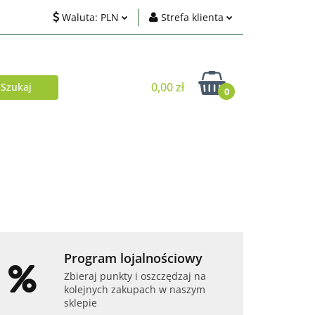
Waluta:
PLN
Strefa klienta
ci
PLN
Zaloguj się
EUR
Zarejestruj się
0,00 zł
0
USD
Dodaj zgłoszenie
Zgody cookies
Akcesoria
Telefony i tablety
Program lojalnościowy
Zbieraj punkty i oszczędzaj na
kolejnych zakupach w naszym
sklepie