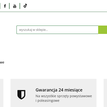
Monitory
Drukarki i skanery
Dyski i pamię
Akcesoria
Telefony i tablety
Serwis
Praca
ka
Dlaczego poleasingowy?
Oferta hurtowa
rki i skanery
Dyski i pamięci
Karty graficzne
Dlaczego poleasingowy?
Oferta hurtowa
owe
Gwarancja 24 miesiące
Na wszystkie sprzęty powystawowe
i poleasingowe