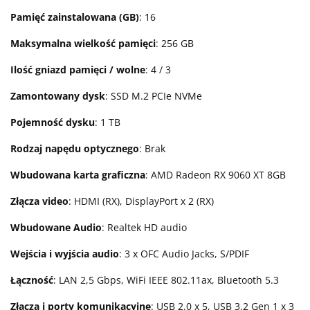
Pamięć zainstalowana (GB)
: 16
Maksymalna wielkość pamięci
: 256 GB
Ilość gniazd pamięci / wolne
: 4 / 3
Zamontowany dysk
: SSD M.2 PCIe NVMe
Pojemność dysku
: 1 TB
Rodzaj napędu optycznego
: Brak
Wbudowana karta graficzna
: AMD Radeon RX 9060 XT 8GB
Złącza video
: HDMI (RX), DisplayPort x 2 (RX)
Wbudowane Audio
: Realtek HD audio
Wejścia i wyjścia audio
: 3 x OFC Audio Jacks, S/PDIF
Łączność
: LAN 2,5 Gbps, WiFi IEEE 802.11ax, Bluetooth 5.3
Złącza i porty komunikacyjne
: USB 2.0 x 5, USB 3.2 Gen 1 x 3