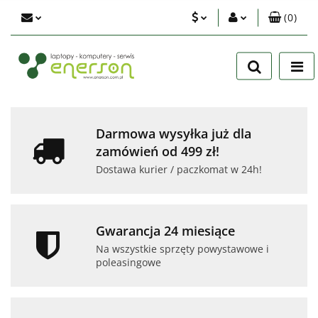
(
0
)
PLN
Zaloguj się
Zarejestruj się
EUR
Dodaj zgłoszenie
USD
Zgody cookies
Darmowa wysyłka już dla
zamówień od 499 zł!
Dostawa kurier / paczkomat w 24h!
Gwarancja 24 miesiące
Na wszystkie sprzęty powystawowe i
poleasingowe