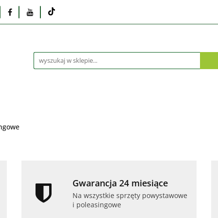
Monitory
Drukarki i skanery
Dyski i pamię
Akcesoria
Telefony i tablety
Serwis
Praca
ka
Dlaczego poleasingowy?
Oferta hurtowa
rki i skanery
Dyski i pamięci
Karty graficzne
Dlaczego poleasingowy?
Oferta hurtowa
ingowe
Gwarancja 24 miesiące
Na wszystkie sprzęty powystawowe
i poleasingowe