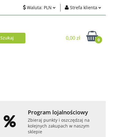
Waluta:
PLN
Strefa klienta
ci
PLN
Zaloguj się
EUR
Zarejestruj się
0,00 zł
0
USD
Dodaj zgłoszenie
Zgody cookies
Akcesoria
Telefony i tablety
Program lojalnościowy
Zbieraj punkty i oszczędzaj na
kolejnych zakupach w naszym
sklepie