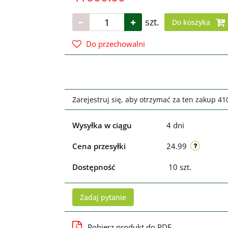
szt.
Do koszyka
Do przechowalni
Zarejestruj się, aby otrzymać za ten zakup 4
Wysyłka w ciągu
4 dni
Cena przesyłki
24.99
Dostępność
10
szt.
Zadaj pytanie
Pobierz produkt do PDF