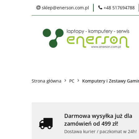
sklep@enerson.com.pl
+48 517694788
Laptopy
PC
Karty graficzne
Ochrona środowis
Laptopy
PC
Monitory
Druka
Serwis
Praca
Ochrona środowiska
Strona główna
PC
Komputery i Zestawy Gam
Darmowa wysyłka już dla
zamówień od 499 zł!
Dostawa kurier / paczkomat w 24h!