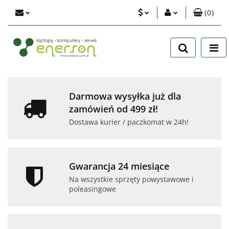
(
0
)
PLN
Zaloguj się
Zarejestruj się
EUR
Dodaj zgłoszenie
USD
Zgody cookies
Darmowa wysyłka już dla
zamówień od 499 zł!
Dostawa kurier / paczkomat w 24h!
Gwarancja 24 miesiące
Na wszystkie sprzęty powystawowe i
poleasingowe