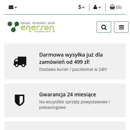
(
0
)
PLN
Zaloguj się
Zarejestruj się
EUR
Dodaj zgłoszenie
USD
Zgody cookies
Darmowa wysyłka już dla
zamówień od 499 zł!
Dostawa kurier / paczkomat w 24h!
Gwarancja 24 miesiące
Na wszystkie sprzęty powystawowe i
poleasingowe