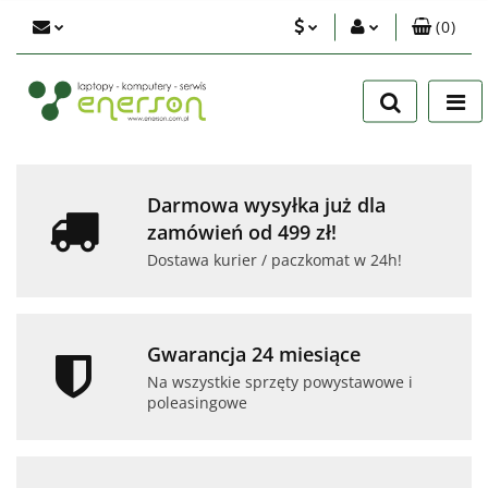
(
0
)
PLN
Zaloguj się
Zarejestruj się
EUR
Dodaj zgłoszenie
USD
Zgody cookies
Darmowa wysyłka już dla
zamówień od 499 zł!
Dostawa kurier / paczkomat w 24h!
Gwarancja 24 miesiące
Na wszystkie sprzęty powystawowe i
poleasingowe