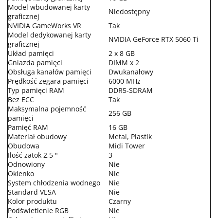
Model wbudowanej karty
Niedostępny
graficznej
NVIDIA GameWorks VR
Tak
Model dedykowanej karty
NVIDIA GeForce RTX 5060 Ti
graficznej
Układ pamięci
2 x 8 GB
Gniazda pamięci
DIMM x 2
Obsługa kanałów pamięci
Dwukanałowy
Prędkość zegara pamięci
6000 MHz
Typ pamięci RAM
DDR5-SDRAM
Bez ECC
Tak
Maksymalna pojemność
256 GB
pamięci
Pamięć RAM
16 GB
Materiał obudowy
Metal, Plastik
Obudowa
Midi Tower
Ilość zatok 2,5 "
3
Odnowiony
Nie
Okienko
Nie
System chłodzenia wodnego
Nie
Standard VESA
Nie
Kolor produktu
Czarny
Podświetlenie RGB
Nie