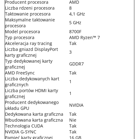
Producent procesora
AMD
Liczba rdzeni procesora
8
Taktowanie procesora
4,1 GHz
Maksymalne taktowanie
5 GHz
procesora
Model procesora
8700F
Typ procesora
AMD Ryzen™ 7
Akceleracja ray tracing
Tak
Liczba gniazd DisplayPort
3
karty graficznej
Typ dedykowanej karty
GDDR7
graficznej
AMD FreeSync
Tak
Liczba dedykowanych kart
1
graficznych
Liczba portów HDMI karty
1
graficznej
Producent dedykowanego
NVIDIA
układu GPU
Dedykowana karta graficzna
Tak
Wbudowana karta graficzna
Nie
Technologia CUDA
Tak
NVIDIA G-SYNC
Tak
Pamięć karty graficznej
16 GB