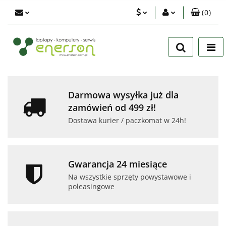
(
0
)
PLN
Zaloguj się
Zarejestruj się
EUR
Dodaj zgłoszenie
USD
Zgody cookies
Darmowa wysyłka już dla
zamówień od 499 zł!
Dostawa kurier / paczkomat w 24h!
Gwarancja 24 miesiące
Na wszystkie sprzęty powystawowe i
poleasingowe