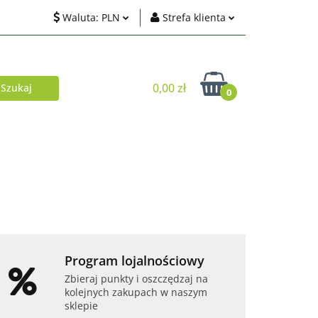
Waluta:
PLN
Strefa klienta
ci
PLN
Zaloguj się
EUR
Zarejestruj się
0,00 zł
0
USD
Dodaj zgłoszenie
Zgody cookies
Akcesoria
Telefony i tablety
Program lojalnościowy
Zbieraj punkty i oszczędzaj na
kolejnych zakupach w naszym
sklepie