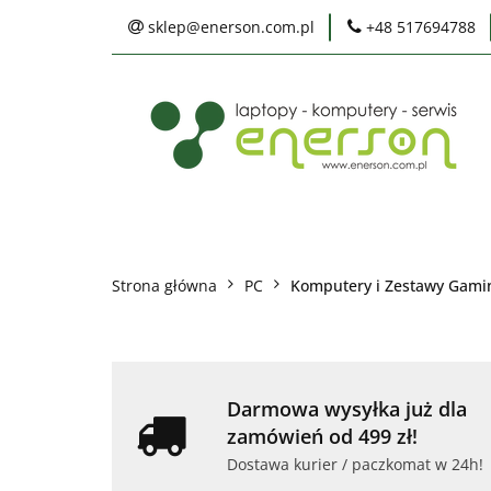
sklep@enerson.com.pl
+48 517694788
Laptopy
PC
Karty graficzne
Ochrona środowis
Laptopy
PC
Monitory
Druka
Serwis
Praca
Ochrona środowiska
Strona główna
PC
Komputery i Zestawy Gam
Darmowa wysyłka już dla
zamówień od 499 zł!
Dostawa kurier / paczkomat w 24h!