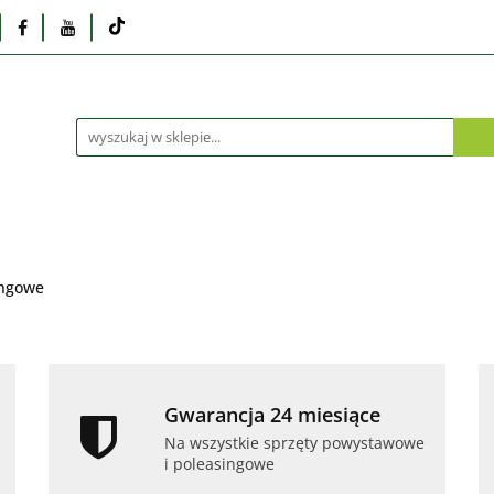
Monitory
Drukarki i skanery
Dyski i pamię
Akcesoria
Telefony i tablety
Serwis
Praca
ka
Dlaczego poleasingowy?
Oferta hurtowa
rki i skanery
Dyski i pamięci
Karty graficzne
Dlaczego poleasingowy?
Oferta hurtowa
ingowe
Gwarancja 24 miesiące
Na wszystkie sprzęty powystawowe
i poleasingowe