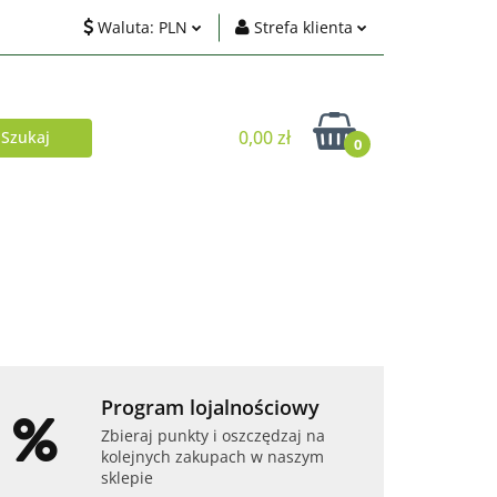
Waluta:
PLN
Strefa klienta
ci
PLN
Zaloguj się
EUR
Zarejestruj się
0,00 zł
0
USD
Dodaj zgłoszenie
Zgody cookies
Akcesoria
Telefony i tablety
Program lojalnościowy
Zbieraj punkty i oszczędzaj na
kolejnych zakupach w naszym
sklepie