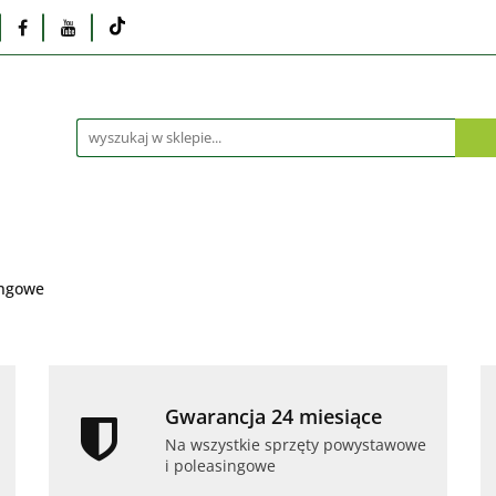
Monitory
Drukarki i skanery
Dyski i pamię
Akcesoria
Telefony i tablety
Serwis
Praca
ka
Dlaczego poleasingowy?
Oferta hurtowa
rki i skanery
Dyski i pamięci
Karty graficzne
Dlaczego poleasingowy?
Oferta hurtowa
ingowe
Gwarancja 24 miesiące
Na wszystkie sprzęty powystawowe
i poleasingowe