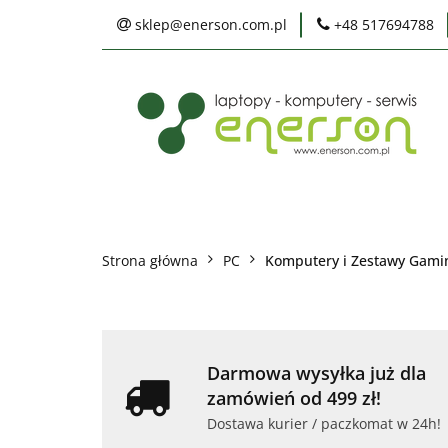
sklep@enerson.com.pl
+48 517694788
Laptopy
PC
Karty graficzne
Ochrona środowis
Laptopy
PC
Monitory
Druka
Serwis
Praca
Ochrona środowiska
Strona główna
PC
Komputery i Zestawy Gam
Darmowa wysyłka już dla
zamówień od 499 zł!
Dostawa kurier / paczkomat w 24h!