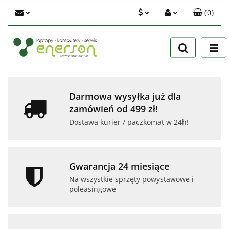
(
0
)
PLN
Zaloguj się
Zarejestruj się
EUR
Dodaj zgłoszenie
USD
Zgody cookies
Darmowa wysyłka już dla
zamówień od 499 zł!
Dostawa kurier / paczkomat w 24h!
Gwarancja 24 miesiące
Na wszystkie sprzęty powystawowe i
poleasingowe