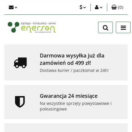
(
0
)
PLN
Zaloguj się
Zarejestruj się
EUR
Dodaj zgłoszenie
USD
Zgody cookies
Darmowa wysyłka już dla
zamówień od 499 zł!
Dostawa kurier / paczkomat w 24h!
Gwarancja 24 miesiące
Na wszystkie sprzęty powystawowe i
poleasingowe