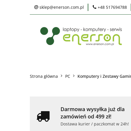
sklep@enerson.com.pl
+48 517694788
Laptopy
PC
Karty graficzne
Ochrona środowis
Laptopy
PC
Monitory
Druka
Serwis
Praca
Ochrona środowiska
Strona główna
PC
Komputery i Zestawy Gam
Darmowa wysyłka już dla
zamówień od 499 zł!
Dostawa kurier / paczkomat w 24h!