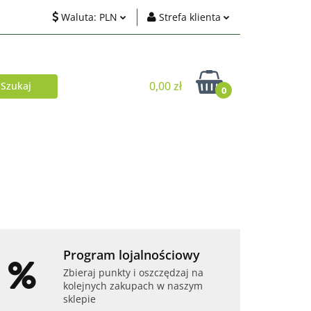
Waluta:
PLN
Strefa klienta
ci
PLN
Zaloguj się
EUR
Zarejestruj się
0,00 zł
0
USD
Dodaj zgłoszenie
Zgody cookies
Akcesoria
Telefony i tablety
Program lojalnościowy
Zbieraj punkty i oszczędzaj na
kolejnych zakupach w naszym
sklepie