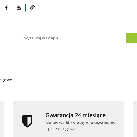
Monitory
Drukarki i skanery
Dyski i pamię
Akcesoria
Telefony i tablety
Serwis
Praca
ka
Dlaczego poleasingowy?
Oferta hurtowa
rki i skanery
Dyski i pamięci
Karty graficzne
Dlaczego poleasingowy?
Oferta hurtowa
ingowe
Gwarancja 24 miesiące
Na wszystkie sprzęty powystawowe
i poleasingowe