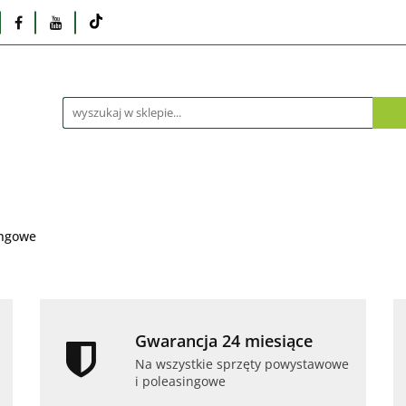
Monitory
Drukarki i skanery
Dyski i pamię
Akcesoria
Telefony i tablety
Serwis
Praca
ka
Dlaczego poleasingowy?
Oferta hurtowa
rki i skanery
Dyski i pamięci
Karty graficzne
Dlaczego poleasingowy?
Oferta hurtowa
ingowe
Gwarancja 24 miesiące
Na wszystkie sprzęty powystawowe
i poleasingowe