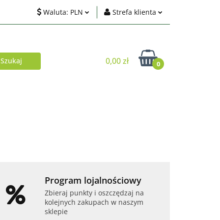
Waluta:
PLN
Strefa klienta
ci
PLN
Zaloguj się
EUR
Zarejestruj się
0,00 zł
0
USD
Dodaj zgłoszenie
Zgody cookies
Akcesoria
Telefony i tablety
Program lojalnościowy
Zbieraj punkty i oszczędzaj na
kolejnych zakupach w naszym
sklepie