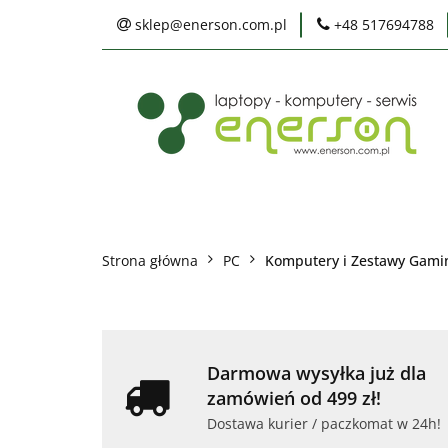
sklep@enerson.com.pl
+48 517694788
Laptopy
PC
Karty graficzne
Ochrona środowis
Laptopy
PC
Monitory
Druka
Serwis
Praca
Ochrona środowiska
Strona główna
PC
Komputery i Zestawy Gam
Darmowa wysyłka już dla
zamówień od 499 zł!
Dostawa kurier / paczkomat w 24h!