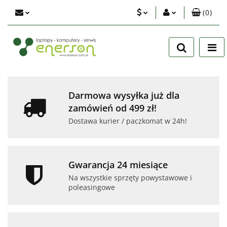
(
0
)
PLN
Zaloguj się
Zarejestruj się
EUR
Dodaj zgłoszenie
USD
Zgody cookies
Darmowa wysyłka już dla
zamówień od 499 zł!
Dostawa kurier / paczkomat w 24h!
Gwarancja 24 miesiące
Na wszystkie sprzęty powystawowe i
poleasingowe