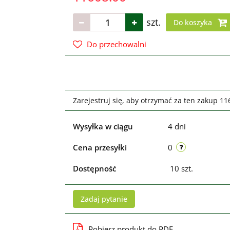
szt.
Do koszyka
Do przechowalni
Zarejestruj się, aby otrzymać za ten zakup 1
Wysyłka w ciągu
4 dni
Cena przesyłki
0
Dostępność
10
szt.
Zadaj pytanie
Pobierz produkt do PDF