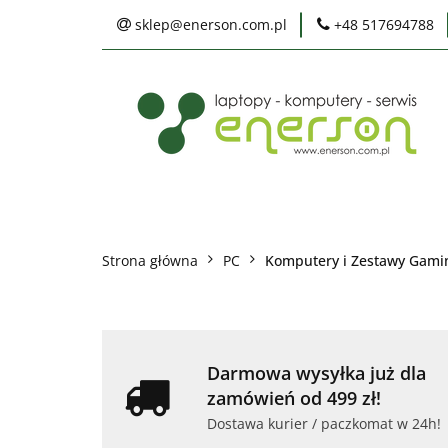
sklep@enerson.com.pl
+48 517694788
Laptopy
PC
Karty graficzne
Ochrona środowis
Laptopy
PC
Monitory
Druka
Serwis
Praca
Ochrona środowiska
Strona główna
PC
Komputery i Zestawy Gam
Darmowa wysyłka już dla
zamówień od 499 zł!
Dostawa kurier / paczkomat w 24h!