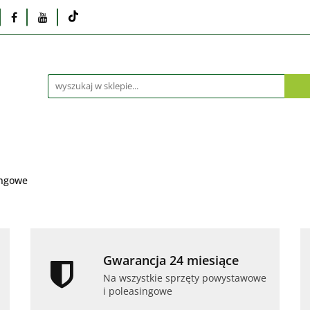
Monitory
Drukarki i skanery
Dyski i pamię
Akcesoria
Telefony i tablety
Serwis
Praca
ka
Dlaczego poleasingowy?
Oferta hurtowa
rki i skanery
Dyski i pamięci
Karty graficzne
Dlaczego poleasingowy?
Oferta hurtowa
ingowe
Gwarancja 24 miesiące
Na wszystkie sprzęty powystawowe
i poleasingowe