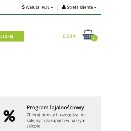
Waluta:
PLN
Strefa klienta
ci
PLN
Zaloguj się
EUR
Zarejestruj się
0,00 zł
0
USD
Dodaj zgłoszenie
Zgody cookies
Akcesoria
Telefony i tablety
Program lojalnościowy
Zbieraj punkty i oszczędzaj na
kolejnych zakupach w naszym
sklepie