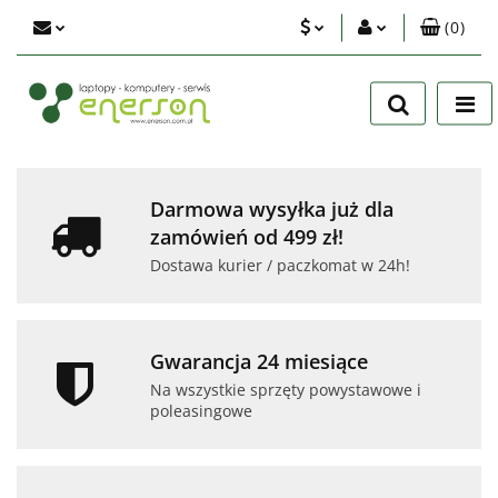
(
0
)
PLN
Zaloguj się
Zarejestruj się
EUR
Dodaj zgłoszenie
USD
Zgody cookies
Darmowa wysyłka już dla
zamówień od 499 zł!
Dostawa kurier / paczkomat w 24h!
Gwarancja 24 miesiące
Na wszystkie sprzęty powystawowe i
poleasingowe