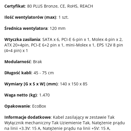
Certyfikat
: 80 PLUS Bronze, CE, RoHS, REACH
Ilość wentylatorów (max)
: 1 szt.
Średnica wentylatora
: 120 mm
Wtyczka zasilania
: SATA x 6, PCI-E 6-pin x 1, Molex 4-pin x 2,
ATX 20+4pin, PCI-E 6+2 pin x 1, mini-Molex x 1, EPS 12V 8 pin
(4+4 pin) x 1
Modularność
: Brak
Długość kabli
: 45 - 75 cm
Wymiary [G x S x W] (mm)
: 140 x 150 x 85
Waga netto (kg)
: 1.470
Opakowanie
: EcoBox
Informacje dodatkowe
: Kabel zasilający w zestawie Tak
Wyłącznik mechaniczny Tak Uziemienie Tak, Natężenie prądu
na linii +3.3V: 15 A, Natężenie prądu na linii +5V: 15 A,