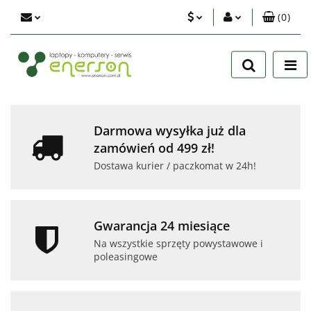
(
0
)
PLN
Zaloguj się
Zarejestruj się
EUR
Dodaj zgłoszenie
USD
Zgody cookies
Darmowa wysyłka już dla
zamówień od 499 zł!
Dostawa kurier / paczkomat w 24h!
Gwarancja 24 miesiące
Na wszystkie sprzęty powystawowe i
poleasingowe