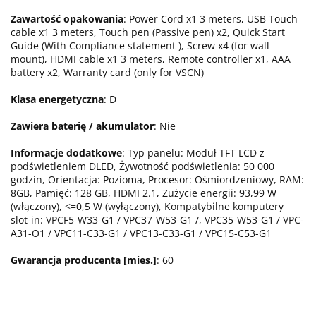
Zawartość opakowania
: Power Cord x1 3 meters, USB Touch
cable x1 3 meters, Touch pen (Passive pen) x2, Quick Start
Guide (With Compliance statement ), Screw x4 (for wall
mount), HDMI cable x1 3 meters, Remote controller x1, AAA
battery x2, Warranty card (only for VSCN)
Klasa energetyczna
: D
Zawiera baterię / akumulator
: Nie
Informacje dodatkowe
: Typ panelu: Moduł TFT LCD z
podświetleniem DLED, Żywotność podświetlenia: 50 000
godzin, Orientacja: Pozioma, Procesor: Ośmiordzeniowy, RAM:
8GB, Pamięć: 128 GB, HDMI 2.1, Zużycie energii: 93,99 W
(włączony), <=0,5 W (wyłączony), Kompatybilne komputery
slot-in: VPCF5-W33-G1 / VPC37-W53-G1 /, VPC35-W53-G1 / VPC-
A31-O1 / VPC11-C33-G1 / VPC13-C33-G1 / VPC15-C53-G1
Gwarancja producenta [mies.]
: 60