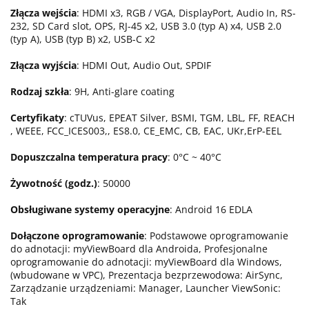
Złącza wejścia
: HDMI x3, RGB / VGA, DisplayPort, Audio In, RS-
232, SD Card slot, OPS, RJ-45 x2, USB 3.0 (typ A) x4, USB 2.0
(typ A), USB (typ B) x2, USB-C x2
Złącza wyjścia
: HDMI Out, Audio Out, SPDIF
Rodzaj szkła
: 9H, Anti-glare coating
Certyfikaty
: cTUVus, EPEAT Silver, BSMI, TGM, LBL, FF, REACH
, WEEE, FCC_ICES003,, ES8.0, CE_EMC, CB, EAC, UKr,ErP-EEL
Dopuszczalna temperatura pracy
: 0°C ~ 40°C
Żywotność (godz.)
: 50000
Obsługiwane systemy operacyjne
: Android 16 EDLA
Dołączone oprogramowanie
: Podstawowe oprogramowanie
do adnotacji: myViewBoard dla Androida, Profesjonalne
oprogramowanie do adnotacji: myViewBoard dla Windows,
(wbudowane w VPC), Prezentacja bezprzewodowa: AirSync,
Zarządzanie urządzeniami: Manager, Launcher ViewSonic:
Tak