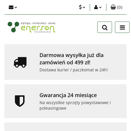
(
0
)
PLN
Zaloguj się
Zarejestruj się
EUR
Dodaj zgłoszenie
USD
Zgody cookies
Darmowa wysyłka już dla
zamówień od 499 zł!
Dostawa kurier / paczkomat w 24h!
Gwarancja 24 miesiące
Na wszystkie sprzęty powystawowe i
poleasingowe