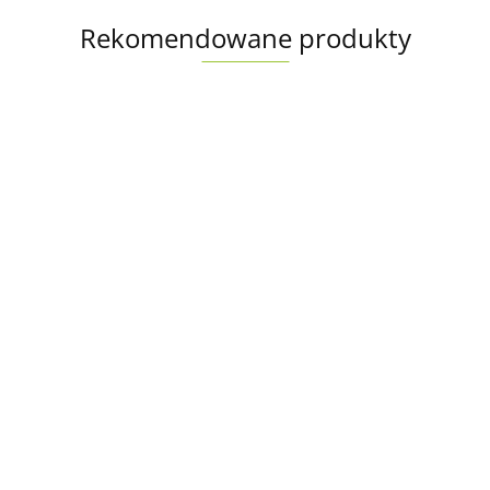
Rekomendowane produkty
Produkt niedostępny
Laptop Dell
Laptop Lenovo
Latitude 5521 i5
ThinkPad T15 G2
Laptop Lenovo
16GB RAM
2049.00
i5 16GB RAM
ThinkPad x390 Yoga
512GB SSD 15,6"
1859.00
512GB SSD 15,6"
i7 16GB RAM 512GB
Full HD
1269.00
Full HD
SSD 13" Full HD
powystawowy
powystawowy
dotykowy
poleasingowy