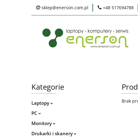
sklep@enerson.com.pl
+48 517694788
Laptopy
PC
Karty graficzne
Ochrona środowis
Laptopy
PC
Monitory
Druka
Serwis
Praca
Ochrona środowiska
Kategorie
Prod
Brak pr
Laptopy
PC
Monitory
Drukarki i skanery