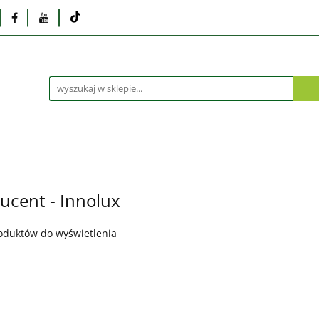
Monitory
Drukarki i skanery
Dyski i pamię
Akcesoria
Telefony i tablety
Serwis
Praca
ka
Dlaczego poleasingowy?
Oferta hurtowa
rki i skanery
Dyski i pamięci
Karty graficzne
Dlaczego poleasingowy?
Oferta hurtowa
ucent - Innolux
oduktów do wyświetlenia