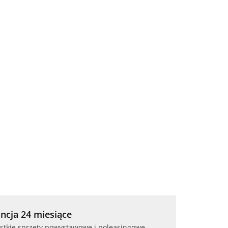
ncja 24 miesiące
stkie sprzęty powystawowe i poleasingowe