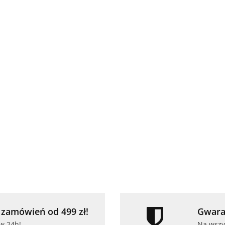
zamówień od 499 zł!
Gwara
w 24h!
Na wszy