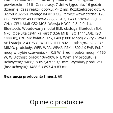
powierzchni: 25%, Czas pracy: 7 dni w tygodniu, 16 godzin
dziennie, Czas reakcji dotyku: <= 2 ms, Rozdzielczość dotyku:
32768 x 32768, Pamięć RAM: 8 GB, Pamięć wewnętrzna: 128
GB, Procesor: 4x Cortex-A72 (2,2 GHz) + 4x Cortex-A53 (1,8
GHz), GPU: Mali-G52 MC3, Wersja HDCP: 2.3, 2.0, 1.4,
Bluetooth: Wbudowany moduł BLE, obsługa Bluetooth 5.4,
NFC: Obsługa czytnika kart (13,56 MHz, ISO 14443A/B, ISO
14443B), Czujnik światła: Tak, LAN (1000 Mbps) x 2 (tył), Wi-Fi
AP i stacja, 2.4 G/5 G, Wi-Fi 6, IEEE 802.11 a/b/g/n/ac/ax 2x2
MIMO, protokoły: WEP, WPA, WPA2, PSK, i 802.1X EAP, Pobór
mocy w trybie czuwania: <= 0,5 W, Średni pobór mocy: < 160
W, Wilgotność pracy: 10%-90% RH, Wymiary produtu (z
uchwytem): 1488,5 x 893,4 x 113,1 mm, Wymiary produktu
(bez uchwytu): 1488,5 x 893,4 x 83 mm
Gwarancja producenta [mies.]
: 60
Opinie o produkcie