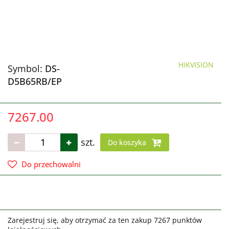
HIKVISION
Symbol:
DS-
D5B65RB/EP
7267.00
szt.
Do koszyka
Do przechowalni
Zarejestruj się, aby otrzymać za ten zakup 7267 punktów