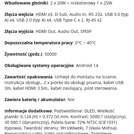
Wbudowane głośniki
: 2 x 20W + niskotonowy 1 x 25W
Złącza wejścia
: HDMI x3, D-Sub, Audio In, RS-232, USB 3.0 (typ
A) x4, USB 2.0 (typ A) x4, USB Type-C x 2, RJ-45 x2
Złącza wyjścia
: HDMI Out, Audio Out, SPDIF
Dopuszczalna temperatura pracy
: 0°C ~ 40°C
Żywotność (godz.)
: 50000
Obsługiwane systemy operacyjne
: Android 14
Zawartość opakowania
: Uchwyt do montażu na ścianie,
instrukcja obsługi,, 2 x piórko do obsługi pisania, kabel USB
3m, kabel HDMI 3.5m,, kabel zasilający, pilot sterowania.
Zawiera baterię / akumulator
: Nie
Informacje dodatkowe
: Podświetlenie: DLED, Wielkość
plamki: 0,124 (H) × 0,372 (V) mm, Kontrast: 5000:1 (statyczny),
30 000:1 (dynamiczny), Paleta barw: 72% NTSC (CIE1931)
(typowa), Twardość ekranu: 9H (ołówek), 7 (skala Mohsa),
Powierzchnia szkła: Szkło antyodblaskowe, Zamglenie