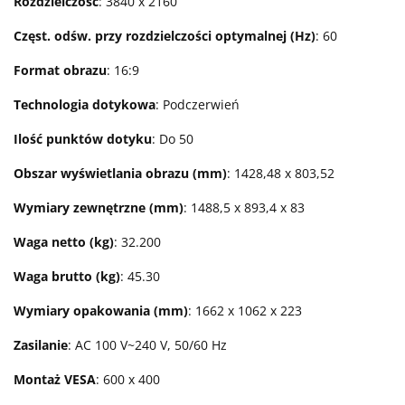
Rozdzielczość
: 3840 x 2160
Częst. odśw. przy rozdzielczości optymalnej (Hz)
: 60
Format obrazu
: 16:9
Technologia dotykowa
: Podczerwień
Ilość punktów dotyku
: Do 50
Obszar wyświetlania obrazu (mm)
: 1428,48 x 803,52
Wymiary zewnętrzne (mm)
: 1488,5 x 893,4 x 83
Waga netto (kg)
: 32.200
Waga brutto (kg)
: 45.30
Wymiary opakowania (mm)
: 1662 x 1062 x 223
Zasilanie
: AC 100 V~240 V, 50/60 Hz
Montaż VESA
: 600 x 400