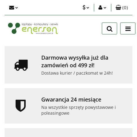
(
0
)
PLN
Zaloguj się
Zarejestruj się
EUR
Dodaj zgłoszenie
USD
Zgody cookies
Darmowa wysyłka już dla
zamówień od 499 zł!
Dostawa kurier / paczkomat w 24h!
Gwarancja 24 miesiące
Na wszystkie sprzęty powystawowe i
poleasingowe