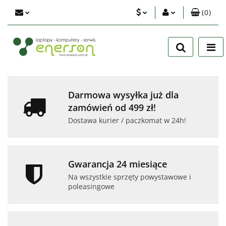
(
0
)
PLN
Zaloguj się
Zarejestruj się
EUR
Dodaj zgłoszenie
USD
Zgody cookies
Darmowa wysyłka już dla
zamówień od 499 zł!
Dostawa kurier / paczkomat w 24h!
Gwarancja 24 miesiące
Na wszystkie sprzęty powystawowe i
poleasingowe