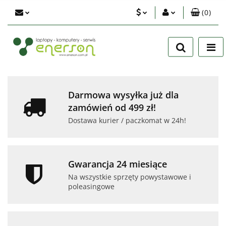
(
0
)
PLN
Zaloguj się
Zarejestruj się
EUR
Dodaj zgłoszenie
USD
Zgody cookies
Darmowa wysyłka już dla
zamówień od 499 zł!
Dostawa kurier / paczkomat w 24h!
Gwarancja 24 miesiące
Na wszystkie sprzęty powystawowe i
poleasingowe