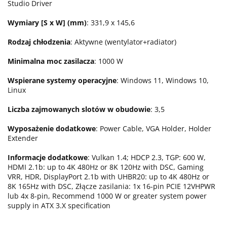
Studio Driver
Wymiary [S x W] (mm)
: 331,9 x 145,6
Rodzaj chłodzenia
: Aktywne (wentylator+radiator)
Minimalna moc zasilacza
: 1000 W
Wspierane systemy operacyjne
: Windows 11, Windows 10,
Linux
Liczba zajmowanych slotów w obudowie
: 3,5
Wyposażenie dodatkowe
: Power Cable, VGA Holder, Holder
Extender
Informacje dodatkowe
: Vulkan 1.4; HDCP 2.3, TGP: 600 W,
HDMI 2.1b: up to 4K 480Hz or 8K 120Hz with DSC, Gaming
VRR, HDR, DisplayPort 2.1b with UHBR20: up to 4K 480Hz or
8K 165Hz with DSC, Złącze zasilania: 1x 16-pin PCIE 12VHPWR
lub 4x 8-pin, Recommend 1000 W or greater system power
supply in ATX 3.X specification