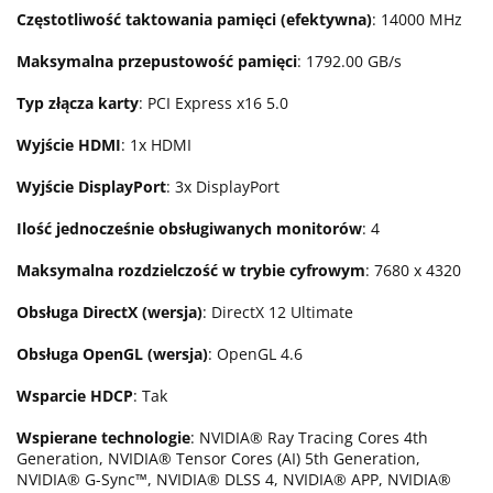
Częstotliwość taktowania pamięci (efektywna)
: 14000 MHz
Maksymalna przepustowość pamięci
: 1792.00 GB/s
Typ złącza karty
: PCI Express x16 5.0
Wyjście HDMI
: 1x HDMI
Wyjście DisplayPort
: 3x DisplayPort
Ilość jednocześnie obsługiwanych monitorów
: 4
Maksymalna rozdzielczość w trybie cyfrowym
: 7680 x 4320
Obsługa DirectX (wersja)
: DirectX 12 Ultimate
Obsługa OpenGL (wersja)
: OpenGL 4.6
Wsparcie HDCP
: Tak
Wspierane technologie
: NVIDIA® Ray Tracing Cores 4th
Generation, NVIDIA® Tensor Cores (AI) 5th Generation,
NVIDIA® G-Sync™, NVIDIA® DLSS 4, NVIDIA® APP, NVIDIA®