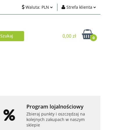
Waluta:
PLN
Strefa klienta
ci
PLN
Zaloguj się
EUR
Zarejestruj się
0,00 zł
0
USD
Dodaj zgłoszenie
Zgody cookies
Akcesoria
Telefony i tablety
Program lojalnościowy
Zbieraj punkty i oszczędzaj na
kolejnych zakupach w naszym
sklepie