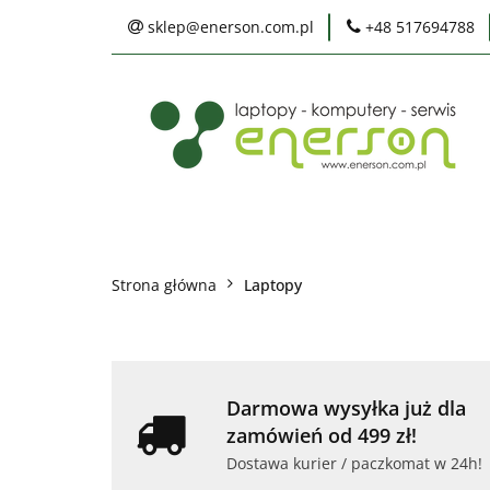
sklep@enerson.com.pl
+48 517694788
Laptopy
PC
Karty graficzne
Ochrona środowis
Laptopy
PC
Monitory
Druka
Serwis
Praca
Ochrona środowiska
Strona główna
Laptopy
Darmowa wysyłka już dla
zamówień od 499 zł!
Dostawa kurier / paczkomat w 24h!