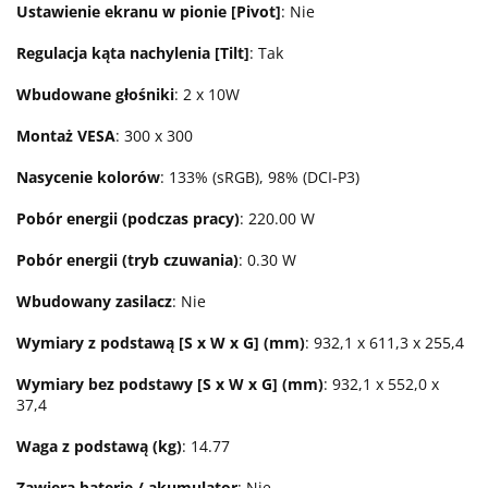
Ustawienie ekranu w pionie [Pivot]
: Nie
Regulacja kąta nachylenia [Tilt]
: Tak
Wbudowane głośniki
: 2 x 10W
Montaż VESA
: 300 x 300
Nasycenie kolorów
: 133% (sRGB), 98% (DCI-P3)
Pobór energii (podczas pracy)
: 220.00 W
Pobór energii (tryb czuwania)
: 0.30 W
Wbudowany zasilacz
: Nie
Wymiary z podstawą [S x W x G] (mm)
: 932,1 x 611,3 x 255,4
Wymiary bez podstawy [S x W x G] (mm)
: 932,1 x 552,0 x
37,4
Waga z podstawą (kg)
: 14.77
Zawiera baterię / akumulator
: Nie