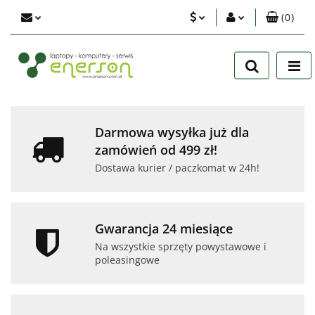
(
0
)
PLN
Zaloguj się
Zarejestruj się
EUR
Dodaj zgłoszenie
USD
Zgody cookies
Darmowa wysyłka już dla
zamówień od 499 zł!
Dostawa kurier / paczkomat w 24h!
Gwarancja 24 miesiące
Na wszystkie sprzęty powystawowe i
poleasingowe